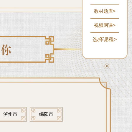
教材题库>
视频网课>
选择课程>
泸州市
绵阳市