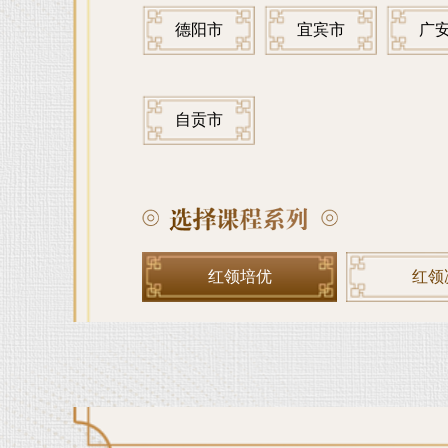
德阳市
宜宾市
广
自贡市
红领培优
红领