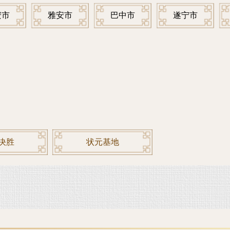
安市
雅安市
巴中市
遂宁市
决胜
状元基地