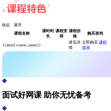
收起
展开
课时时
课程安
课程价
课程名称
购买咨询
长
排
格
请见详
立即购买
课程
{{item1.course_name}}
情
咨询
面试好网课 助你无忧备考