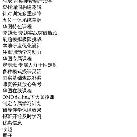
有成
菁英师资精严治学
查找漏洞构建逻辑
针对训练多重保障
五位一体系统掌握
华图特色课程
套题班
套题实战突破瓶颈
刷题模拟极限挑战
本地研发优化设计
注重调动学习动力
华图专属课程
定制班
专属人群个性定制
多种模式授课灵活
夯实基础查缺补漏
师资答疑放心备考
华图在线课程
OMO
线上线下大咖授课
制定专属学习计划
辅导伴学保障效果
报班开通及时学习
优惠信息
收起
展开