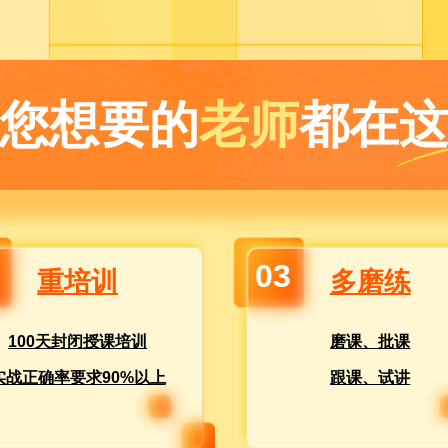
{您想要的
老师
都在这
03
重培训
多磨练
100天封闭授课培训
磨课、批课
实战正确率要求90%以上
跟课、试讲