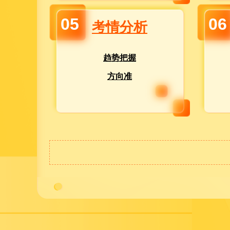
05
06
考情分析
趋势把握
方向准