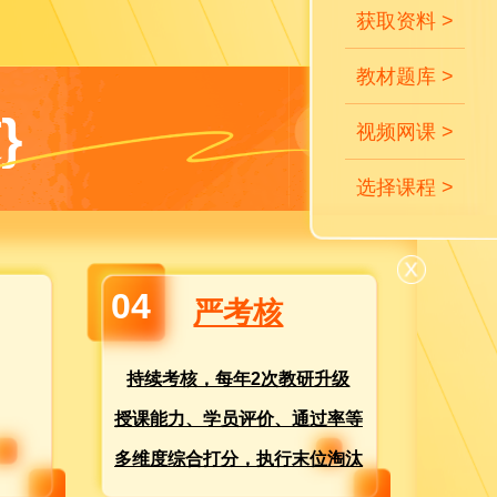
获取资料 >
教材题库 >
}
视频网课 >
选择课程 >
04
严考核
持续考核，每年2次教研升级
授课能力、学员评价、通过率等
多维度综合打分，执行末位淘汰