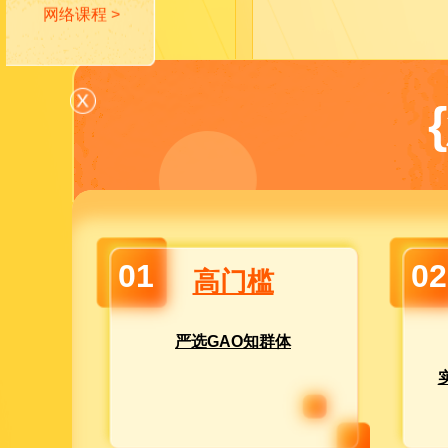
网络课程 >
01
02
高门槛
严选GAO知群体