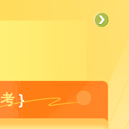
超长授
构建
学习
巩固提
提供
备考
}