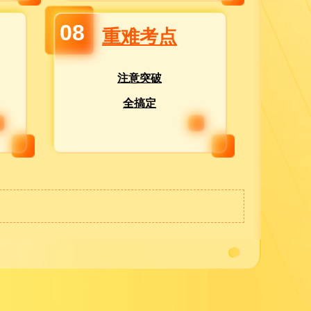
08
重难考点
注意突破
全搞定