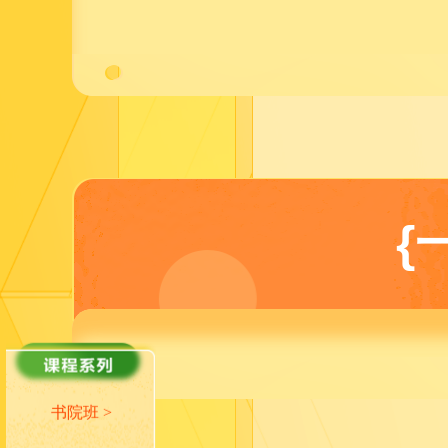
{
书院班 >