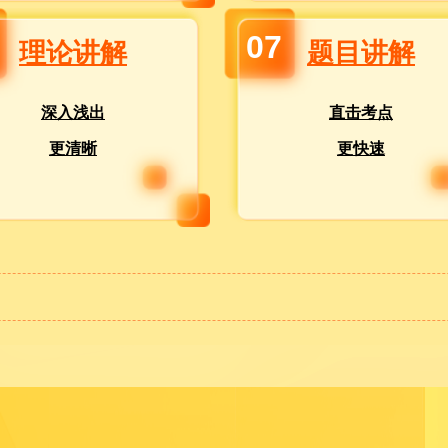
07
理论讲解
题目讲解
深入浅出
直击考点
更清晰
更快速