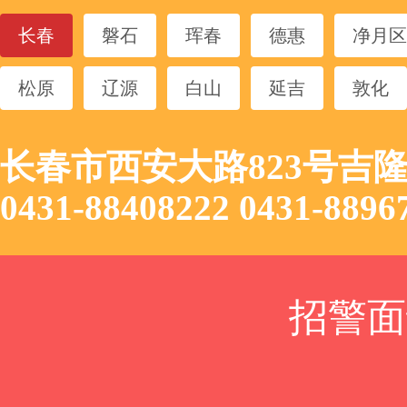
长春
磐石
珲春
德惠
净月区
松原
辽源
白山
延吉
敦化
长春市西安大路823号吉
0431-88408222 0431-8
招警面