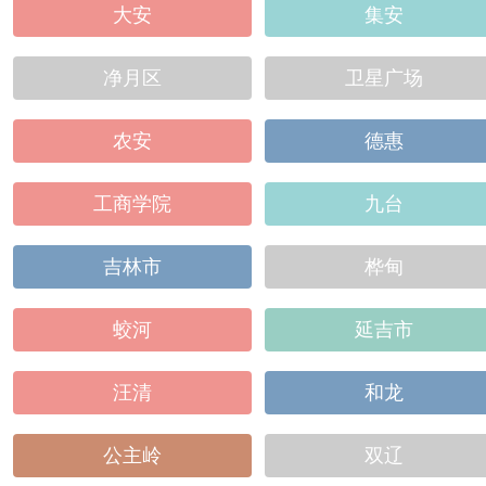
大安
集安
净月区
卫星广场
农安
德惠
工商学院
九台
吉林市
桦甸
蛟河
延吉市
汪清
和龙
公主岭
双辽