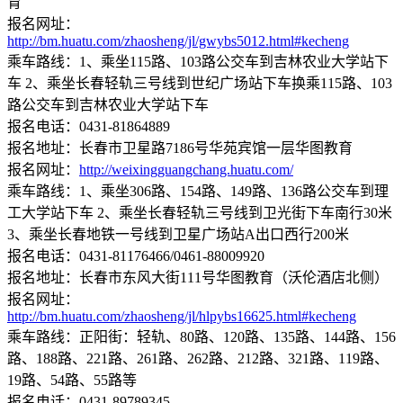
育
报名网址：
http://bm.huatu.com/zhaosheng/jl/gwybs5012.html#kecheng
乘车路线：1、乘坐115路、103路公交车到吉林农业大学站下
车 2、乘坐长春轻轨三号线到世纪广场站下车换乘115路、103
路公交车到吉林农业大学站下车
报名电话：0431-81864889
报名地址：长春市卫星路7186号华苑宾馆一层华图教育
报名网址：
http://weixingguangchang.huatu.com/
乘车路线：1、乘坐306路、154路、149路、136路公交车到理
工大学站下车 2、乘坐长春轻轨三号线到卫光街下车南行30米
3、乘坐长春地铁一号线到卫星广场站A出口西行200米
报名电话：0431-81176466/0461-88009920
报名地址：长春市东风大街111号华图教育（沃伦酒店北侧）
报名网址：
http://bm.huatu.com/zhaosheng/jl/hlpybs16625.html#kecheng
乘车路线：正阳街：轻轨、80路、120路、135路、144路、156
路、188路、221路、261路、262路、212路、321路、119路、
19路、54路、55路等
报名电话：0431-89789345