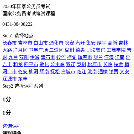
2020年国家公务员考试
国家公务员考试笔试课程
0431-88408222
Step1
选择地点
长春市
吉林市
白山市
通化市
农安
汽开
集安
靖宇
高新
吉林
大路
净月区
卫星广场
二道区
榆树
德惠
司法警官
工商学院
吉
财
九台
双阳
伊通
磐石市
蛟河
桦甸
珲春市
舒兰
汪清
江南
延
吉市
和龙
四平市
敦化
公主岭
双辽
梨树
松原市
长岭
扶余
梅
河口市
乾安
柳河
辉南
抚松
白城市
临江
洮南
通榆
镇赉
大安
辽源市
东丰
Step2
选择课程系列
1分
1分
咨询课程
课程特色