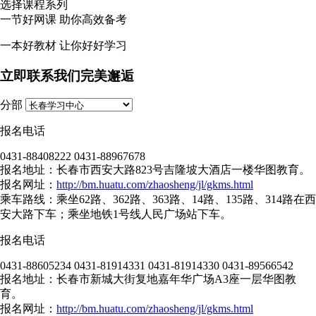
选择课程系列
一节
好网课
助你高效备考
一本
好教材
让你好好学习
立即联系我们完美邂逅
分部
报名电话
0431-88408222 0431-88967678
报名地址：长春市西安大路823号吉隆坡大酒店一楼华图教育。
报名网址：
http://bm.huatu.com/zhaosheng/jl/gkms.html
乘车路线：乘坐62路、362路、363路、14路、135路、314路在西
安大路下车；乘坐地铁1号线人民广场站下车。
报名电话
0431-88605234 0431-81914331 0431-81914330 0431-89566542
报名地址：长春市新城大街复地嘉年华广场A3座一层华图教
育。
报名网址：
http://bm.huatu.com/zhaosheng/jl/gkms.html