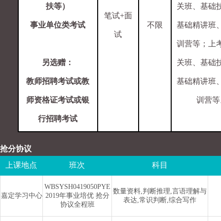
扶等）
关班、基础
笔试+面
事业单位类考试
不限
基础精讲班
试
训营等；上
另选赠：
关班、基础
教师招聘考试或教
基础精讲班
师资格证考试或银
训营等
行招聘考试
抢分协议
上课地点
班次
科目
WBSYSH0419050PYE
数量资料,判断推理,言语理解与
嘉定学习中心
2019年事业培优 抢分
表达,常识判断,综合写作
协议全程班