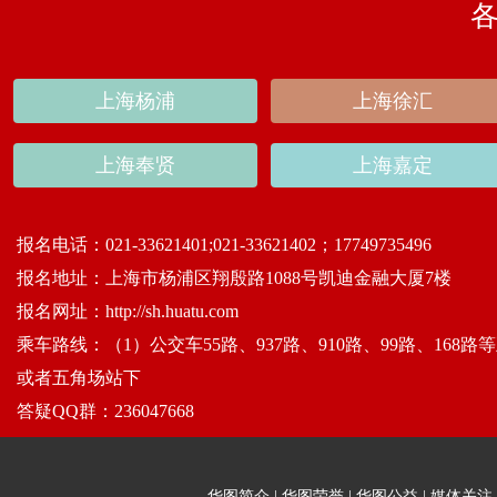
上海杨浦
上海徐汇
上海奉贤
上海嘉定
报名电话：
021-33621401;021-33621402；17749735496
报名地址：
上海市杨浦区翔殷路1088号凯迪金融大厦7楼
报名网址：
http://sh.huatu.com
乘车路线：
（1）公交车55路、937路、910路、99路、168
或者五角场站下
答疑QQ群：
236047668
华图简介
|
华图荣誉
|
华图公益
|
媒体关注