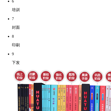
6
培训
7
封面
8
印刷
9
下发