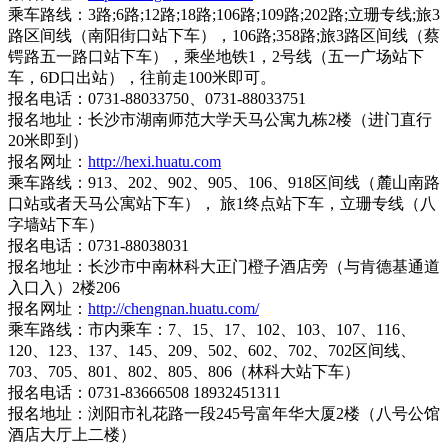
乘车路线：3路;6路;12路;18路;106路;109路;202路;立珊专线;旅3
路区间线（南阳街口站下车），106路;358路;旅3路区间线（蔡
锷路五一路口站下车），乘坐地铁1，2号线（五一广场站下
车，6D口出站），往前走100米即可。
报名电话：0731-88033750、0731-88033751
报名地址：长沙市湖南师范大学天马公寓九栋2楼（进门直行
20米即到）
报名网址：
http://hexi.huatu.com
乘车路线：913、202、902、905、106、918区间线（麓山南路
口站或者天马公寓站下车）， 旅1终点站下车，立珊专线（八
字墙站下车）
报名电话：0731-88038031
报名地址：长沙市中南林科大正门橙子酒店旁（与肯德基通道
入口入）2楼206
报名网址：
http://chengnan.huatu.com/
乘车路线：市内乘车：7、15、17、102、103、107、116、
120、123、137、145、209、502、602、702、702区间线、
703、705、801、802、805、806（林科大站下车）
报名电话：0731-83666508 18932451311
报名地址：浏阳市礼花路一段245号富年华大厦2楼（八号公馆
酒店大厅上二楼）