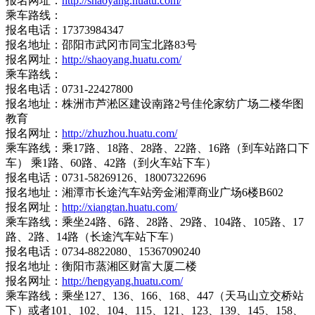
报名网址：
http://shaoyang.huatu.com/
乘车路线：
报名电话：17373984347
报名地址：邵阳市武冈市同宝北路83号
报名网址：
http://shaoyang.huatu.com/
乘车路线：
报名电话：0731-22427800
报名地址：株洲市芦淞区建设南路2号佳伦家纺广场二楼华图
教育
报名网址：
http://zhuzhou.huatu.com/
乘车路线：乘17路、18路、28路、22路、16路（到车站路口下
车） 乘1路、60路、42路（到火车站下车）
报名电话：0731-58269126、18007322696
报名地址：湘潭市长途汽车站旁金湘潭商业广场6楼B602
报名网址：
http://xiangtan.huatu.com/
乘车路线：乘坐24路、6路、28路、29路、104路、105路、17
路、2路、14路（长途汽车站下车）
报名电话：0734-8822080、15367090240
报名地址：衡阳市蒸湘区财富大厦二楼
报名网址：
http://hengyang.huatu.com/
乘车路线：乘坐127、136、166、168、447（天马山立交桥站
下）或者101、102、104、115、121、123、139、145、158、