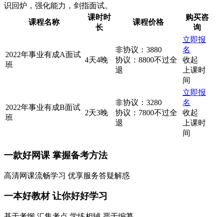
识回炉，强化能力，剑指面试。
课时时
购买咨
课程名称
课程价格
长
询
立即报
非协议：3880
名
2022年事业有成A面试
4天4晚
协议：8800不过全
收起
班
退
上课时
间
立即报
非协议：3280
名
2022年事业有成B面试
2天3晚
协议：7800不过全
收起
班
退
上课时
间
一款
好网课
掌握备考方法
高清网课流畅学习 优享服务答疑解惑
一本
好教材
让你好好学习
基于考纲 汇集考点 学练相辅 严于编纂