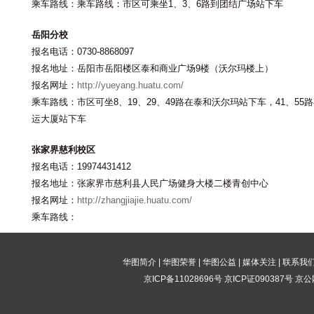
乘车路线：乘车路线：市区可乘坐1、3、6路到团结广场站下车
岳阳分校
报名电话：0730-8868097
报名地址：岳阳市岳阳楼区泰和商业广场9楼（沃尔玛楼上）
报名网址：
http://yueyang.huatu.com/
乘车路线：市区可坐8、19、29、49路在泰和沃尔玛站下车，41、55
运大厦站下车
张家界慈利校区
报名电话：19974431412
报名地址：张家界市慈利县人民广场健身大楼二楼青创中心
报名网址：
http://zhangjiajie.huatu.com/
乘车路线：
华图简介
|
华图荣誉
|
华图公益
|
媒体关注
|
联系我
京ICP备11028696号
京ICP证090387号
京公网