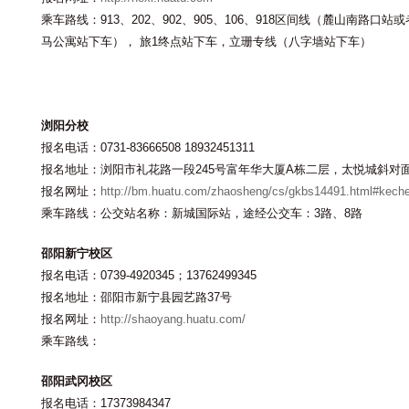
乘车路线：913、202、902、905、106、918区间线（麓山南路口站
马公寓站下车）， 旅1终点站下车，立珊专线（八字墙站下车）
浏阳分校
报名电话：0731-83666508 18932451311
报名地址：浏阳市礼花路一段245号富年华大厦A栋二层，太悦城斜对
报名网址：
http://bm.huatu.com/zhaosheng/cs/gkbs14491.html#kech
乘车路线：公交站名称：新城国际站，途经公交车：3路、8路
邵阳新宁校区
报名电话：0739-4920345；13762499345
报名地址：邵阳市新宁县园艺路37号
报名网址：
http://shaoyang.huatu.com/
乘车路线：
邵阳武冈校区
报名电话：17373984347