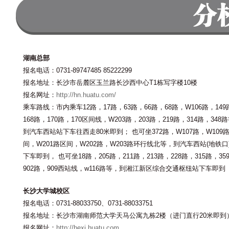
湖南总部
报名电话：0731-89747485 85222299
报名地址：长沙市岳麓区玉兰路长沙西中心T1栋写字楼10楼
报名网址：
http://hn.huatu.com/
乘车路线：市内乘车12路，17路，63路，66路，68路，W106路，149
168路，170路，170区间线，W203路，203路，219路，314路，348
到汽车西站站下车往西走80米即到； 也可坐372路，W107路，W109
间，W201路区间，W202路，W203路环行线北等，到汽车西站(地铁口
下车即到， 也可坐18路，205路，211路，213路，228路，315路，35
902路，909西站线，w116路等，到湘江新区综合交通枢纽站下车即到
长沙大学城校区
报名电话：0731-88033750、0731-88033751
报名地址：长沙市湖南师范大学天马公寓九栋2楼（进门直行20米即到
报名网址：
http://hexi.huatu.com