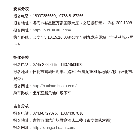
娄底分校
报名电话：18907385589、0738-8187266
报名地址：娄底市娄星区万豪国际大厦（交通银行旁）13楼1305-1308
报名网址：
http://loudi.huatu.com/
乘车路线：公交车3,10,15,16,88路公交车到九龙商厦站（市劳动就业
下车
怀化分校
报名电话：0745-2729685、18074508923
报名地址：怀化市鹤城区迎丰西路302号晨龙168时尚酒店7楼（怀化市
局旁）
报名网址：
http://huaihua.huatu.com/
乘车路线：坐车至新天地广场下车
吉首分校
报名电话：0743-8727375、18074307010
报名地址：吉首市团结广场君庭酒店二楼（市交警队对面）
报名网址：
http://xiangxi.huatu.com/