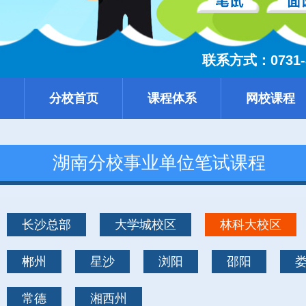
联系方式：0731-85
分校首页
课程体系
网校课程
湖南分校事业单位笔试课程
长沙总部
大学城校区
林科大校区
郴州
星沙
浏阳
邵阳
常德
湘西州