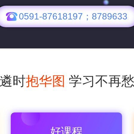
0591-87618197；87896332
遴时
抱华图
学习不再
好课程