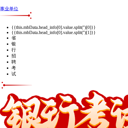
事业单位
{{this.mbData.head_info[0].value.split('')[0]}}
{{this.mbData.head_info[0].value.split('')[1]}}
省
银
行
招
聘
考
试