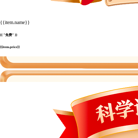
{{item.name}}
{{ "免费" }}
{{item.price}}