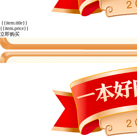
{{item.title}}
{{item.price}}
立即购买