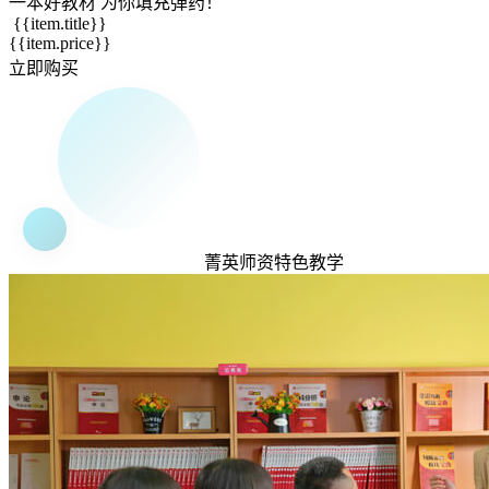
一本
好教材
为你填充弹药！
{{item.title}}
{{item.price}}
立即购买
菁英
师资
特色
教学