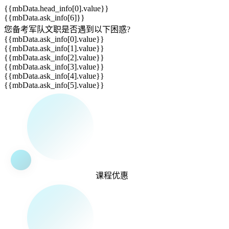
{{mbData.head_info[0].value}}
{{mbData.ask_info[6]}}
您备考军队文职是否遇到以下
困惑
?
{{mbData.ask_info[0].value}}
{{mbData.ask_info[1].value}}
{{mbData.ask_info[2].value}}
{{mbData.ask_info[3].value}}
{{mbData.ask_info[4].value}}
{{mbData.ask_info[5].value}}
课程
优惠