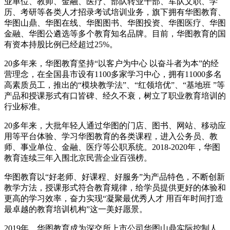
业单位、教师、金融、医疗、部队转业干部、军队文职、学
历、考研等各类人才招录考试培训业务，旗下拥有华图教育、
华图山鼎、华图在线、华图图书、华图投资、华图医疗、华图
金融、华图公遴选等多个教育知名品牌。目前，华图教育的国
有资本持股比例已经超过25%。
20多年来，华图教育坚持“以客户为中心 以奋斗者为本”的经
营理念，在全国县市设有1100多家学习中心，拥有11000多名
高素质员工，推出的“模块教学法”、“红领培优”、“基地班 ”等
产品和授课形式有口皆碑、经久不衰，树立了职业教育培训的
行业标准。
20多年来，大批年轻人通过华图的门店、图书、网站、移动应
用等平台体验、学习华图教育的各类课程，进入公务员、教
师、事业单位、金融、医疗等公职系统。2018-2020年，华图
教育连续三年入围北京民营企业百强榜。
华图教育以“好老师、好课程、好服务”为产品特色，不断创新
教学方法，授课形式符合教育规律，给学员提供更好的体验和
更高的学习效率，奋力实现“凝聚最优秀人才 用百年时间打造
最卓越的教育培训机构”这一美好愿景。
2019年，华图教育成为深交所上市公司华图山鼎实际控制人