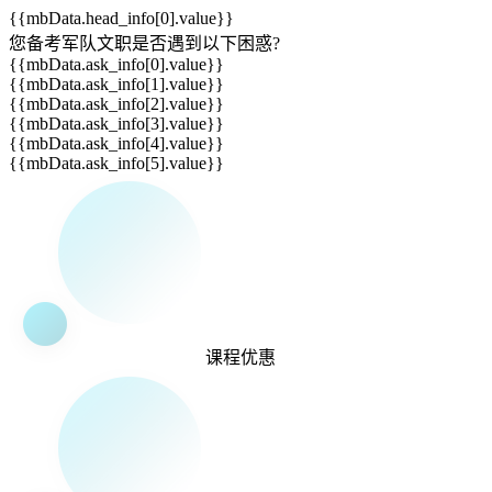
{{mbData.head_info[0].value}}
您备考军队文职是否遇到以下
困惑
?
{{mbData.ask_info[0].value}}
{{mbData.ask_info[1].value}}
{{mbData.ask_info[2].value}}
{{mbData.ask_info[3].value}}
{{mbData.ask_info[4].value}}
{{mbData.ask_info[5].value}}
课程
优惠