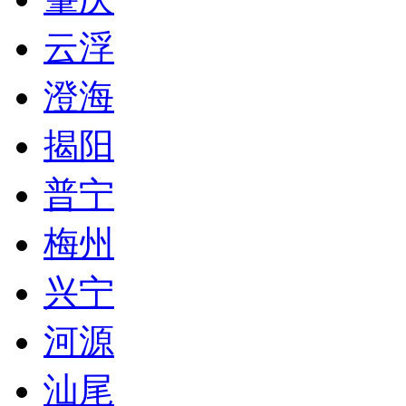
云浮
澄海
揭阳
普宁
梅州
兴宁
河源
汕尾