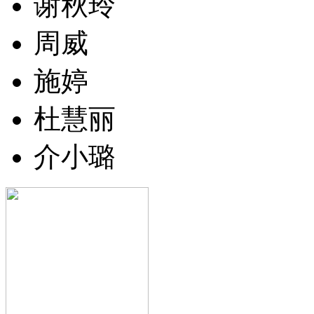
谢秋玲
周威
施婷
杜慧丽
介小璐