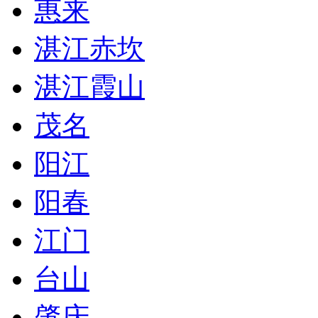
惠来
湛江赤坎
湛江霞山
茂名
阳江
阳春
江门
台山
肇庆