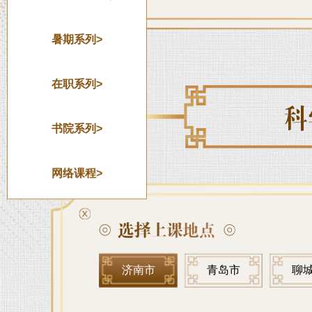
暑期系列>
在职系列>
书院系列>
网络课程>
济南市
青岛市
聊