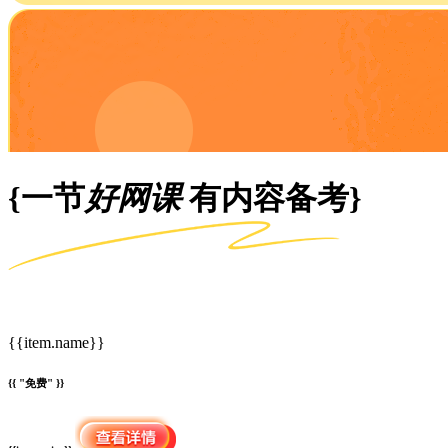
{一节
好网课
有内容备考}
{{item.name}}
{{ "免费" }}