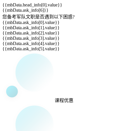
{{mbData.head_info[0].value}}
{{mbData.ask_info[6]}}
您备考军队文职是否遇到以下
困惑
?
{{mbData.ask_info[0].value}}
{{mbData.ask_info[1].value}}
{{mbData.ask_info[2].value}}
{{mbData.ask_info[3].value}}
{{mbData.ask_info[4].value}}
{{mbData.ask_info[5].value}}
课程
优惠