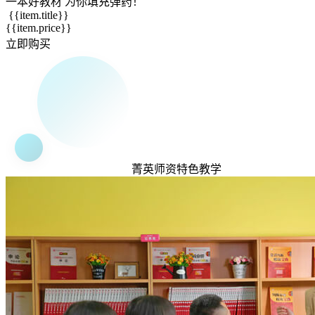
一本
好教材
为你填充弹药！
{{item.title}}
{{item.price}}
立即购买
菁英
师资
特色
教学