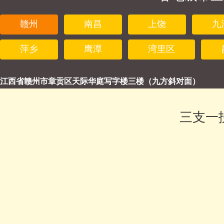
赣州
南昌
上饶
九
萍乡
鹰潭
湾里区
江西省赣州市章贡区天际华庭写字楼三楼（九方斜对面）
三支一