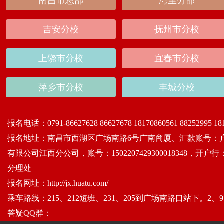
南昌市总部
湾里分部
吉安分校
抚州市分校
上饶市分校
宜春市分校
萍乡市分校
丰城分校
报名电话：
0791-86627628 86627678 18170860561 88252995 18
报名地址：
南昌市西湖区广场南路6号广南商厦、汇款账号：
有限公司江西分公司，账号：1502207429300018348
分理处
报名网址：
http://jx.huatu.com/
乘车路线：
215、212短班、231、205到广场南路口站下。2、9
答疑QQ群：