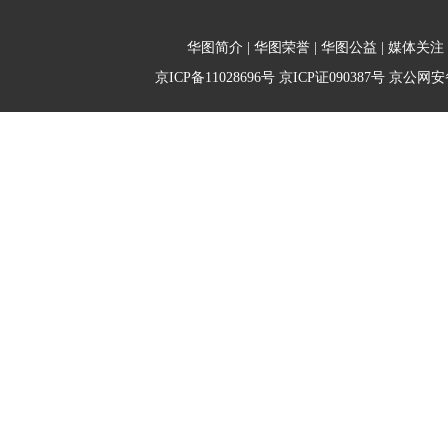
华图简介
|
华图荣誉
|
华图公益
|
媒体关注
京ICP备11028696号
京ICP证090387号
京公网安备1