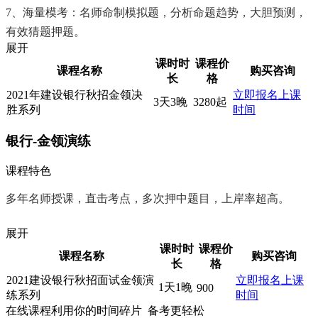
7、海量模考：名师命制模拟题，分析命题趋势，大胆预测，
有效猜题押题。
展开
课时时
课程价
课程名称
购买咨询
长
格
2021年建设银行秋招金领决
立即报名
上课
3天3晚
3280起
胜系列
时间
银行-金领演练
课程特色
多年名师授课，直击考点，多次押中题目，上岸率超高。
展开
课时时
课程价
课程名称
购买咨询
长
格
2021建设银行秋招面试金领演
立即报名
上课
1天1晚
900
练系列
时间
在线课程利用你的时间碎片 备考更轻松