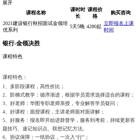
展开
课时时
课程价
课程名称
购买咨询
长
格
2021建设银行秋招面试金领培
立即报名
上课
5天5晚
4280起
优系列
时间
银行-金领决胜
课程特色
课程特色：
1、
多阶段课程，高性价比；
2、阶梯式教学：循序渐进，根据学员需求选择适合的课程；
3、好老师：华图专职老师亲授，专业解答学员疑问；
4、好课程：面授课程，主讲老师面对面讲解；
5、好服务：报名即开始进群督学，服务到考前，持续更新答
题技巧、速记知识点、联想记忆方法。
6、协议保障：一纸协议，一次入“行”；