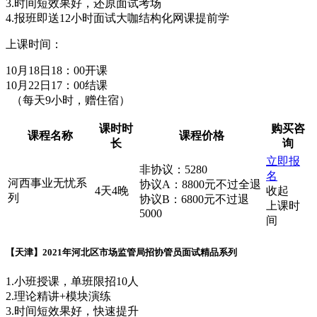
3.时间短效果好，还原面试考场
4.报班即送12小时面试大咖结构化网课提前学
上课时间：
10月18日18：00开课
10月22日17：00结课
（每天9小时，赠住宿）
课时时
购买咨
课程名称
课程价格
长
询
立即报
非协议：5280
名
河西事业无忧系
协议A：8800元不过全退
4天4晚
收起
列
协议B：6800元不过退
上课时
5000
间
【天津】2021年河北区市场监管局招协管员面试精品系列
1.小班授课，单班限招10人
2.理论精讲+模块演练
3.时间短效果好，快速提升