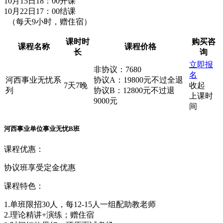
10月15日18：00开课
10月22日17：00结课
（每天9小时，赠住宿）
课时时
购买咨
课程名称
课程价格
长
询
立即报
非协议：7680
名
河西事业无忧系
协议A：19800元不过全退
7天7晚
收起
列
协议B：12800元不过退
上课时
9000元
间
河西事业单位事业无忧B班
课程优惠：
协议班享受定金优惠
课程特色：
1.单班限招30人，每12-15人一组配助教老师
2.理论精讲+演练；赠住宿