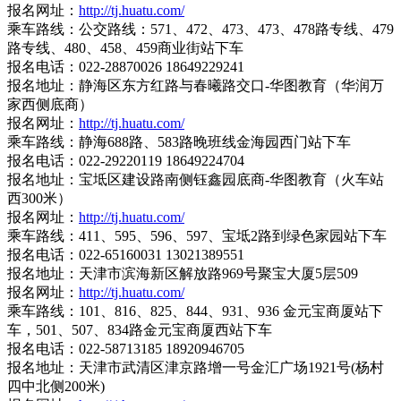
报名网址：
http://tj.huatu.com/
乘车路线：公交路线：571、472、473、473、478路专线、479
路专线、480、458、459商业街站下车
报名电话：022-28870026 18649229241
报名地址：静海区东方红路与春曦路交口-华图教育（华润万
家西侧底商）
报名网址：
http://tj.huatu.com/
乘车路线：静海688路、583路晚班线金海园西门站下车
报名电话：022-29220119 18649224704
报名地址：宝坻区建设路南侧钰鑫园底商-华图教育（火车站
西300米）
报名网址：
http://tj.huatu.com/
乘车路线：411、595、596、597、宝坻2路到绿色家园站下车
报名电话：022-65160031 13021389551
报名地址：天津市滨海新区解放路969号聚宝大厦5层509
报名网址：
http://tj.huatu.com/
乘车路线：101、816、825、844、931、936 金元宝商厦站下
车，501、507、834路金元宝商厦西站下车
报名电话：022-58713185 18920946705
报名地址：天津市武清区津京路增一号金汇广场1921号(杨村
四中北侧200米)