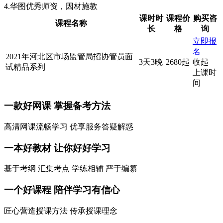
4.华图优秀师资，因材施教
课时时
课程价
购买咨
课程名称
长
格
询
立即报
名
2021年河北区市场监管局招协管员面
3天3晚
2680起
收起
试精品系列
上课时
间
一款
好网课
掌握备考方法
高清网课流畅学习 优享服务答疑解惑
一本
好教材
让你好好学习
基于考纲 汇集考点 学练相辅 严于编纂
一个
好课程
陪伴学习有信心
匠心营造授课方法 传承授课理念