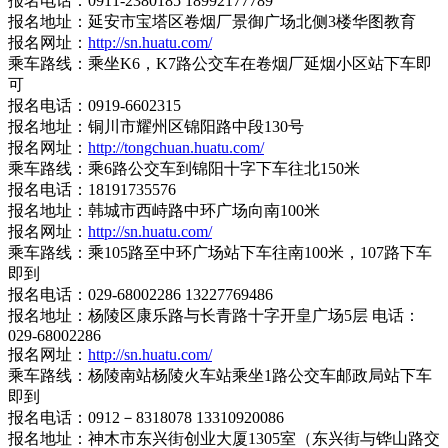
报名电话：0911-2380185 18992177789
报名地址：延安市宝塔区卷烟厂景御广场北侧3楼华图教育
报名网址：
http://sn.huatu.com/
乘车路线：乘坐K6，K7路公交车在卷烟厂延烟小区站下车即
可
报名电话：0919-6602315
报名地址：铜川市耀州区锦阳路中段130号
报名网址：
http://tongchuan.huatu.com/
乘车路线：乘6路公交车到锦阳十字下车往北150米
报名电话：18191735576
报名地址：韩城市西峙路中环广场向南100米
报名网址：
http://sn.huatu.com/
乘车路线：乘105路至中环广场站下车往南100米，107路下车
即到
报名电话：029-68002286 13227769486
报名地址：杨陵区康乐路与长青路十字开皇广场5层 电话：
029-68002286
报名网址：
http://sn.huatu.com/
乘车路线：杨陵南站杨陵火车站乘坐1路公交车邮政局站下车
即到
报名电话：0912－8318078 13310920086
报名地址：神木市东兴街创业大厦1305室（东兴街与铧山路交