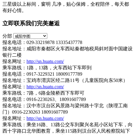
三星级以上标间，窗明 几净，贴心保姆，全程陪伴，每天都
有好心情。
立即联系我们完美邂逅
分部
报名电话：029-33219878 13335437778
报名地址：咸阳市秦都区火车西站秦都地税局斜对面中国建设
银行二楼
报名网址：
http://sn.huatu.com/
乘车路线：1路，13路，火车西站下车即到
报名电话：0917-3229321 18009177789
报名地址：宝鸡市渭滨区经二路11号（儿童医院向东50米）
报名网址：
http://sn.huatu.com/
乘车路线：7路，6路金陵桥西下车即可
报名电话：0916-2230263、18091607789
报名地址：汉中市汉台区风景路与梁州路十字北（陕理工南
门）0916-2230263 18091607789
报名网址：
http://sn.huatu.com/
乘车路线：乘坐16路、13路公交车到聚兴名苑小区站下车，向
西十字路口北华图教育，乘坐115路到汉台区人民检察院站下