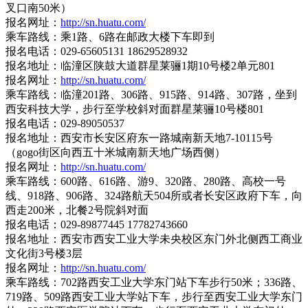
叉口南50米）
报名网址：
http://sn.huatu.com/
乘车路线：乘1路、6路在邮政大楼下车即到
报名电话：029-65605131 18629528932
报名地址：临潼区陕鼓大道群星莱骊1期10号楼2单元801
报名网址：
http://sn.huatu.com/
乘车路线：临潼201路、306路、915路、914路、307路，坐到
西安科技大学，步行至学校斜对面群星莱骊10号楼801
报名电话：029-89050537
报名地址：西安市长安区府东一路城南新天地7-10115号
（gogo街区向西五十米城南新天地广场西侧）
报名网址：
http://sn.huatu.com/
乘车路线：600路、616路、游9、320路、280路、高校一号
线、918路、906路、324路航天504所或者长安区政府下车，向
西走200米，北餐2号院斜对面
报名电话：029-89877445 17782743660
报名地址：西安市西安工业大学未央校区东门外北侧西工商业
文化街3号楼3层
报名网址：
http://sn.huatu.com/
乘车路线：702路西安工业大学东门站下车步行50米；336路、
719路、509路西安工业大学站下车，步行至西安工业大学东门