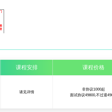
门
能
府
化
课程安排
课程价格
非协议
1000起
请见详情
面试协议
49800
,不过退
49