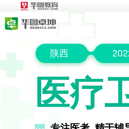
陕西
20
医疗
专注医考 精于辅