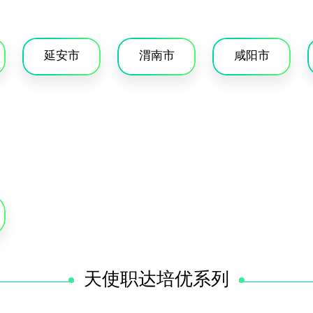
延安市
渭南市
咸阳市
天使职达培优系列