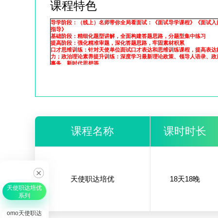
课程特色
导学阶段：（线上）名师带你全局看面试：《面试导学课程》《面试入
指导》
基础阶段：精细化题型讲解，全面构建答题思路，分题型集中练习
提高阶段：强化精准审题，深化答题思路，牢固素材积累
口才思维训练：针对天使单位面试口才表达和思维训练课程，提高表达
力；政治理论素养提升训练：深度学习最新理论政策、领导人语录、政
事务、新时代思想等
实战阶段：规定时间套题演练、量质双重保障，不断牢固答题技巧，强
答题思维
热点预测：面试热点预测、答题状态调整到最佳
课程名称
课时时长
天使职达培优
18天18晚
天使职达培优
系列
omo天使职达