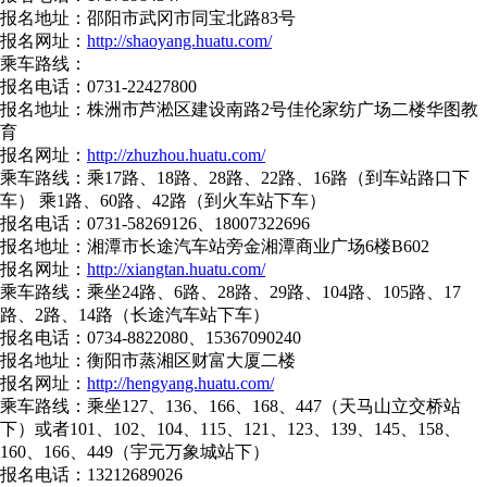
报名地址：邵阳市武冈市同宝北路83号
报名网址：
http://shaoyang.huatu.com/
乘车路线：
报名电话：0731-22427800
报名地址：株洲市芦淞区建设南路2号佳伦家纺广场二楼华图教
育
报名网址：
http://zhuzhou.huatu.com/
乘车路线：乘17路、18路、28路、22路、16路（到车站路口下
车） 乘1路、60路、42路（到火车站下车）
报名电话：0731-58269126、18007322696
报名地址：湘潭市长途汽车站旁金湘潭商业广场6楼B602
报名网址：
http://xiangtan.huatu.com/
乘车路线：乘坐24路、6路、28路、29路、104路、105路、17
路、2路、14路（长途汽车站下车）
报名电话：0734-8822080、15367090240
报名地址：衡阳市蒸湘区财富大厦二楼
报名网址：
http://hengyang.huatu.com/
乘车路线：乘坐127、136、166、168、447（天马山立交桥站
下）或者101、102、104、115、121、123、139、145、158、
160、166、449（宇元万象城站下）
报名电话：13212689026