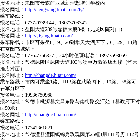
报名地址：耒阳市云森商业城新理想培训学校内
报名网址：
http://hengyang.huatu.com/ly/
乘车路线：
报名电话：0737-6789144、18073708345
报名地址：益阳大道289号嘉信大厦8楼（九龙医院对面）
报名网址：
http://yiyang.huatu.com/
乘车路线：市区可乘坐8、9、20到华天大酒店下，6、29、11路
在益阳书城站下
报名电话：0736-7766327，24小时值班电话：18973693069
报名地址：常德武陵区武陵大道103号汤臣万豪酒店五楼（华天
酒店对面）
报名网址：
http://changde.huatu.com/
乘车路线：市内可乘坐1路、H13路在武陵阁下，19路、38路可
在军分区下
报名电话：19936750968
报名地址：常德市桃源县文昌东路与南街路交汇处（县政府正对
面50米）
报名网址：
http://changde.huatu.com/
乘车路线：
报名电话：17347361821
报名地址：常德澧县澧阳镇锦秀玫瑰园第25幢1层111号房-112号