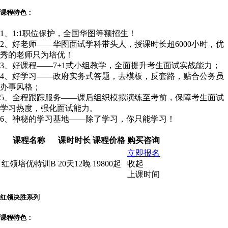
课程特色：
1、1:1职位保护，全国华图等额招生！
2、好老师——华图面试学科带头人，授课时长超6000小时，优
秀的老师只为培优！
3、好课程——7+1式小组教学，全面提升考生面试实战能力；
4、好学习——政府实务式答题，去模板，反套路，贴合公务员
办事风格；
5、全程跟踪服务——课后组织模拟演练至考前，保障考生面试
学习热度，强化面试能力。
6、神秘的学习基地——除了学习，你只能学习！
课程名称
课时时长
课程价格
购买咨询
立即报名
红领培优特训B
20天12晚
19800起
收起
上课时间
红领决胜系列
课程特色：