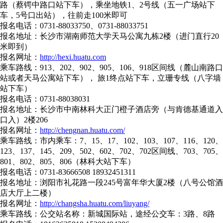
路（蔡锷中路口站下车），乘坐地铁1、2号线（五一广场站下
车，5号口出站），往前走100米即可
报名电话：0731-88033750、0731-88033751
报名地址：长沙市湖南师范大学天马公寓九栋2楼（进门直行20
米即到）
报名网址：
http://hexi.huatu.com
乘车路线：913、202、902、905、106、918区间线（麓山南路口
站或者天马公寓站下车）， 旅1终点站下车，立珊专线（八字墙
站下车）
报名电话：0731-88038031
报名地址：长沙市中南林科大正门橙子酒店旁（与肯德基通道入
口入）2楼206
报名网址：
http://chengnan.huatu.com/
乘车路线：市内乘车：7、15、17、102、103、107、116、120、
123、137、145、209、502、602、702、702区间线、703、705、
801、802、805、806（林科大站下车）
报名电话：0731-83666508 18932451311
报名地址：浏阳市礼花路一段245号富年华大厦2楼（八号公馆酒
店大厅上二楼）
报名网址：
http://changsha.huatu.com/liuyang/
乘车路线：公交站名称：新城国际站，途经公交车：3路、8路