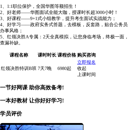
1、1:1职位保护，全国华图等额招生！
2、好老师——华图面试全能大咖，授课时长超3000小时！
3、好课程——9+1式小组教学，提升考生面试实战能力；
4、好学习——政府实务式答题，去模板，反套路，贴合公务员
办事风格；
5、红领决胜A专属：2天全真模拟，让您身临考场，终极一面，
查漏补缺。
课程名称
课时时长
课程价格
购买咨询
立即报名
红领决胜特训B班
7天7晚
6980起
收起
上课时间
一节好网课
助你高效备考!
一本好教材
让你好好学习!
学员评价