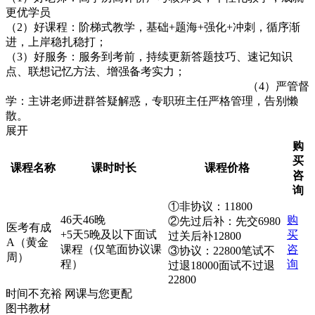
更优学员
（2）好课程：阶梯式教学，基础+题海+强化+冲刺，循序渐
进，上岸稳扎稳打；
（3）好服务：服务到考前，持续更新答题技巧、速记知识
点、联想记忆方法、增强备考实力；
（4）严管督
学：主讲老师进群答疑解惑，专职班主任严格管理，告别懒
散。
展开
购
买
课程名称
课时时长
课程价格
咨
询
①非协议：11800
46天46晚
购
②先过后补：先交6980
医考有成
+5天5晚及以下面试
买
过关后补12800
A（黄金
课程（仅笔面协议课
咨
③协议：22800笔试不
周）
程）
询
过退18000面试不过退
22800
时间不充裕 网课与您更配
图书教材