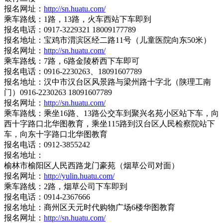
报名网址：
http://sn.huatu.com/
乘车路线：1路，13路，火车西站下车即到
报名电话：0917-3229321 18009177789
报名地址：宝鸡市渭滨区经二路11号（儿童医院向东50米）
报名网址：
http://sn.huatu.com/
乘车路线：7路，6路金陵桥西下车即可
报名电话：0916-2230263、18091607789
报名地址：汉中市汉台区风景路与梁州路十字北（陕理工南
门）0916-2230263 18091607789
报名网址：
http://sn.huatu.com/
乘车路线：乘坐16路、13路公交车到聚兴名苑小区站下车，向
西十字路口北华图教育，乘坐115路到汉台区人民检察院站下
车，向东十字路口北华图教育
报名电话：0912-3855242
报名地址：
榆林市榆阳区人民西路龙门豪苑（烟草公司对面）
报名网址：
http://yulin.huatu.com/
乘车路线：2路，烟草公司下车即到
报名电话：0914-2367666
报名地址：商州区天元时代购物广场6楼华图教育
报名网址：
http://sn.huatu.com/