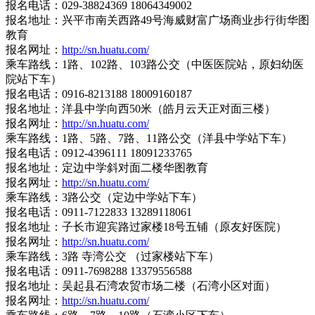
报名电话：029-38824369 18064349002
报名地址：兴平市南关西路49号海威财富广场商业步行街华图
教育
报名网址：
http://sn.huatu.com/
乘车路线：1路、102路、103路公交（中医医院站，原妇幼医
院站下车）
报名电话：0916-8213188 18009160187
报名地址：洋县中学向西50米（皓月云天正对面三楼）
报名网址：
http://sn.huatu.com/
乘车路线：1路、5路、7路、11路公交（洋县中学站下车）
报名电话：0912-4396111 18091233765
报名地址：定边中学斜对面二楼华图教育
报名网址：
http://sn.huatu.com/
乘车路线：3路公交（定边中学站下车）
报名电话：0911-7122833 13289118061
报名地址：子长市迎宾路过家楼18号五铺（原友好医院）
报名网址：
http://sn.huatu.com/
乘车路线：3路 寺湾公交 （过家楼站下车）
报名电话：0911-7698288 13379556588
报名地址：吴起县石湾农贸市场二楼（石湾小区对面）
报名网址：
http://sn.huatu.com/