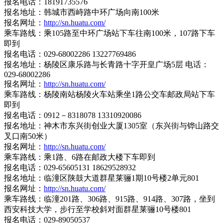
报名电话：18191735576
报名地址：韩城市西峙路中环广场向南100米
报名网址：
http://sn.huatu.com/
乘车路线：乘105路至中环广场站下车往南100米，107路下车
即到
报名电话：029-68002286 13227769486
报名地址：杨陵区康乐路与长青路十字开皇广场5层 电话：
029-68002286
报名网址：
http://sn.huatu.com/
乘车路线：杨陵南站杨陵火车站乘坐1路公交车邮政局站下车
即到
报名电话：0912－8318078 13310920086
报名地址：神木市东兴街创业大厦1305室（东兴街与铧山路交
叉口南50米）
报名网址：
http://sn.huatu.com/
乘车路线：乘1路、6路在邮政大楼下车即到
报名电话：029-65605131 18629528932
报名地址：临潼区陕鼓大道群星莱骊1期10号楼2单元801
报名网址：
http://sn.huatu.com/
乘车路线：临潼201路、306路、915路、914路、307路，坐到
西安科技大学，步行至学校斜对面群星莱骊10号楼801
报名电话：029-89050537