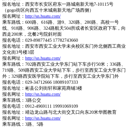
报名地址：西安市长安区府东一路城南新天地7-10115号
（gogo街区向西五十米城南新天地广场西侧）
报名网址：
http://sn.huatu.com/
乘车路线：600路、616路、游9、320路、280路、高校一号
线、918路、906路、324路航天504所或者长安区政府下车，向
西走200米，北餐2号院斜对面
报名电话：029-89877445 17782743660
报名地址：西安市西安工业大学未央校区东门外北侧西工商业
文化街3号楼3层
报名网址：
http://sn.huatu.com/
乘车路线：702路西安工业大学东门站下车步行50米；336路、
719路、509路西安工业大学站下车，步行至西安工业大学东门
外；329路西安医学院站下车，步行至西安工业大学东门外
报名电话：029-34712666 18089107333
报名地址：彬县公刘街轩和家苑商铺3楼
报名网址：
http://sn.huatu.com/
乘车路线：3路公交
报名电话：0912-4969111 19991069109
报名地址：靖边龙山路与北大街交叉口向东20米华图教育
报名网址：
http://sn.huatu.com/
乘车路线：3路、5路