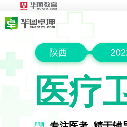
陕西
20
医疗
专注医考 精于辅