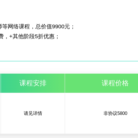
等网络课程，总价值9900元；
费，+其他阶段5折优惠；
0价格免费学，其他天数补缴5折学费；
于20天免费上，仅限一次班型；有效期再次报班，只享有
课程安排
课程价格
请见详情
非协议
5800