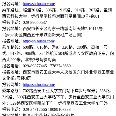
报名网址：
http://sn.huatu.com/
乘车路线：临潼201路、306路、915路、914路、307路，坐到
西安科技大学，步行至学校斜对面群星莱骊10号楼801
报名电话：029-89050537
报名地址：西安市长安区府东一路城南新天地7-10115号
（gogo街区向西五十米城南新天地广场西侧）
报名网址：
http://sn.huatu.com/
乘车路线：600路、616路、游9、320路、280路、高校一号
线、918路、906路、324路航天504所或者长安区政府下车，向
西走200米，北餐2号院斜对面
报名电话：029-89877445 17782743660
报名地址：西安市西安工业大学未央校区东门外北侧西工商业
文化街3号楼3层
报名网址：
http://sn.huatu.com/
乘车路线：702路西安工业大学东门站下车步行50米；336路、
719路、509路西安工业大学站下车，步行至西安工业大学东门
外；329路西安医学院站下车，步行至西安工业大学东门外
报名电话：029-34712666 18089107333
报名地址：彬县公刘街轩和家苑商铺3楼