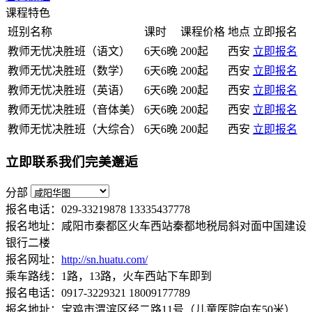
课程特色
班别名称
课时
课程价格
地点
立即报名
教师无忧决胜班（语文）
6天6晚
200起
西安
立即报名
教师无忧决胜班（数学）
6天6晚
200起
西安
立即报名
教师无忧决胜班（英语）
6天6晚
200起
西安
立即报名
教师无忧决胜班（音体美）
6天6晚
200起
西安
立即报名
教师无忧决胜班（大综合）
6天6晚
200起
西安
立即报名
立即联系我们完美邂逅
分部
报名电话：029-33219878 13335437778
报名地址：咸阳市秦都区火车西站秦都地税局斜对面中国建设
银行二楼
报名网址：
http://sn.huatu.com/
乘车路线：1路，13路，火车西站下车即到
报名电话：0917-3229321 18009177789
报名地址：宝鸡市渭滨区经二路11号（儿童医院向东50米）