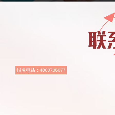
报名电话：4000786677
报名地址：
小寨校区：西安市雁塔区
长安中路38号小寨领绣城
7层 电话：400-078-6677
钟楼校区：西安市莲湖区