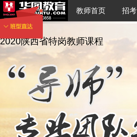
教师首页
招考
2020陕西省特岗教师课程