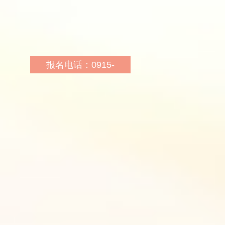
市财政局下车即可
报名电话：0915-
8889345
报名地址：安康市汉滨区
育才路100号安康宾馆七
楼（市政府对面）
报名网址：
http://sn.huatu.com/
乘车路线：5路车到市政
府下车，13路车到香溪路
口下车向北100米即到