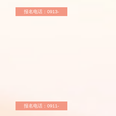
报名电话：0913-
2090306
报名地址：渭南市临渭区
西二路与朝阳大街十字西
北角朝阳公园斜对面
报名网址：
http://sn.huatu.com/
乘车路线：4路、6路西二
路站下车即到
报名电话：0911-
2380185 18992177789