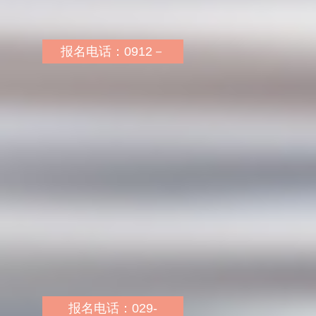
政局站下车即到
报名电话：0912－
8318078 13310920086
报名地址：神木市东兴街
创业大厦1305室（东兴
街与铧山路交叉口南50
米）
报名网址：
http://sn.huatu.com/
乘车路线：乘1路、6路在
邮政大楼下车即到
报名电话：029-