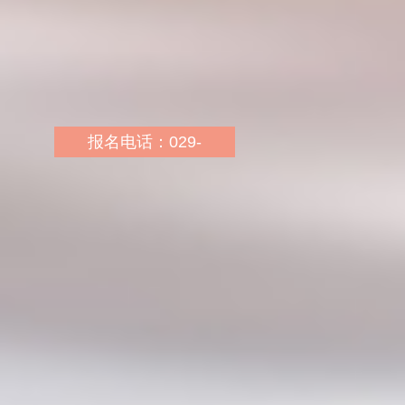
米，107路下车即到
报名电话：029-
68002286 13227769486
报名地址：杨陵区康乐路
与长青路十字开皇广场5
层 电话：029-68002286
报名网址：
http://sn.huatu.com/
乘车路线：杨陵南站杨陵
火车站乘坐1路公交车邮