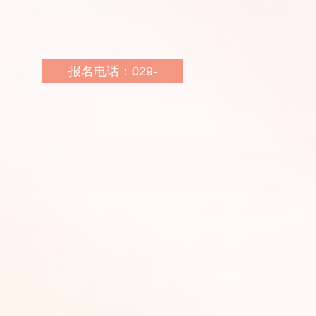
话：400-078-6677
青龙寺校区：西安市雁塔
区西影路34号华图教育
报名电话：029-
电话：400-078-6677
33219878 13335437778
报名地址：咸阳市秦都区
报名网址：
火车西站秦都地税局斜对
http://sn.huatu.com/
面中国建设银行二楼
乘车路线：
报名网址：
http://sn.huatu.com/
乘车路线：1路，13路，
火车西站下车即到