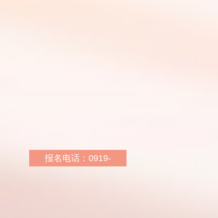
报名地址：延安市宝塔区
卷烟厂景御广场北侧3楼
华图教育
报名网址：
http://sn.huatu.com/
乘车路线：乘坐K6，K7
路公交车在卷烟厂延烟小
区站下车即可
报名电话：0919-
6602315
报名地址：铜川市耀州区
锦阳路中段130号