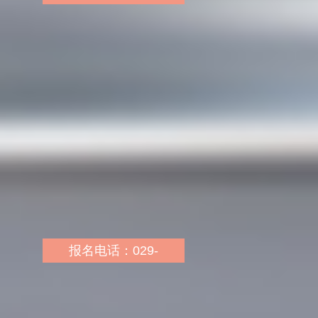
65605131 18629528932
报名地址：临潼区陕鼓大
道群星莱骊1期10号楼2
单元801
报名网址：
http://sn.huatu.com/
乘车路线：临潼201路、
306路、915路、914路、
307路，坐到西安科技大
学，步行至学校斜对面群
报名电话：029-
星莱骊10号楼801
89050537
报名地址：西安市长安区