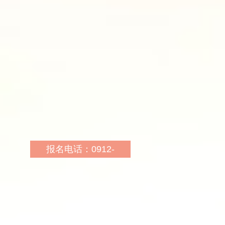
报名地址：汉中市汉台区
风景路与梁州路十字北
（陕理工南门）0916-
2230263 18091607789
报名网址：
http://sn.huatu.com/
乘车路线：乘坐16路、
13路公交车到聚兴名苑小
区站下车，向西十字路口
报名电话：0912-
北华图教育，乘坐115路
3855242
到汉台区人民检察院站下
报名地址：
车，向东十字路口北华图
榆林市榆阳区人民西路龙
教育
门豪苑（烟草公司对面）