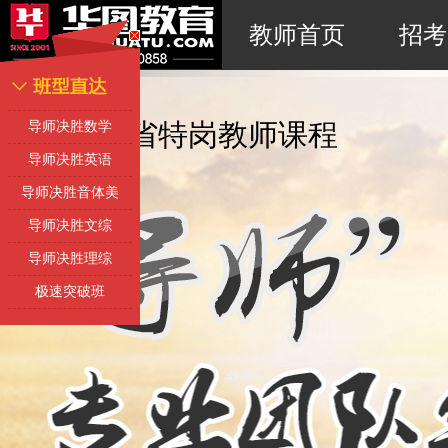
教师首页
招考
2020陕西省特岗教师课程
导师决胜数学
导师决胜英语
导师决胜音体美
导师决胜文综
导师决胜理综
极速突破班