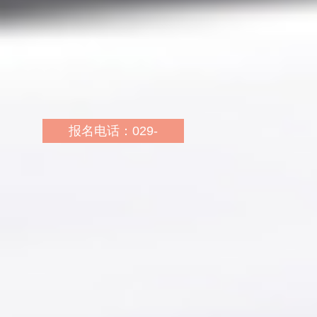
报名网址：
http://sn.huatu.com/
乘车路线：702路西安工
业大学东门站下车步行50
米；336路、719路、509
报名电话：029-
路西安工业大学站下车，
34712666 18089107333
步行至西安工业大学东门
报名地址：彬县公刘街轩
外；329路西安医学院站
和家苑商铺3楼
下车，步行至西安工业大
报名网址：
学东门外
http://sn.huatu.com/
乘车路线：3路公交