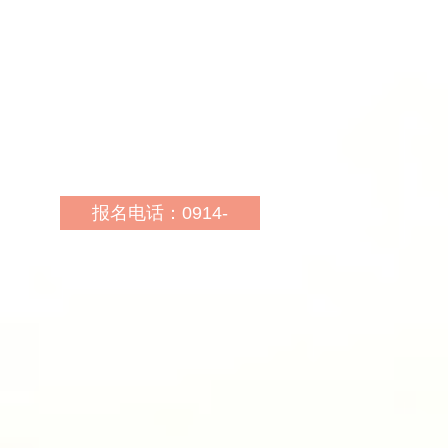
报名网址：
http://yulin.huatu.com/
乘车路线：2路，烟草公
司下车即到
报名电话：0914-
2367666
报名地址：商州区天元时
代购物广场6楼华图教育
报名网址：
http://sn.huatu.com/
乘车路线：2.6.8.15.16到