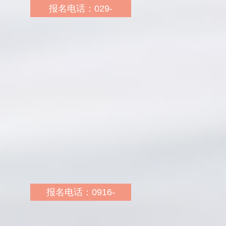
报名电话：029-
38824369 18064349002
报名地址：兴平市南关西
路49号海威财富广场商业
步行街华图教育
报名网址：
http://sn.huatu.com/
乘车路线：1路、102
路、103路公交（中医医
院站，原妇幼医院站下
车）
报名电话：0916-
8213188 18009160187