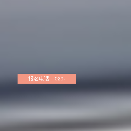
府东一路城南新天地7-
10115号（gogo街区向西
五十米城南新天地广场西
侧）
报名网址：
http://sn.huatu.com/
乘车路线：600路、616
路、游9、320路、280
报名电话：029-
路、高校一号线、918
89877445 17782743660
路、906路、324路航天
报名地址：西安市西安工
504所或者长安区政府下
业大学未央校区东门外北
车，向西走200米，北餐
侧西工商业文化街3号楼3
2号院斜对面
层