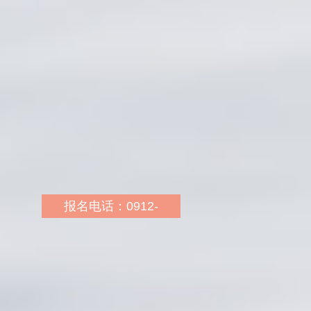
报名地址：洋县中学向西
50米（皓月云天正对面三
楼）
报名网址：
http://sn.huatu.com/
乘车路线：1路、5路、7
路、11路公交（洋县中学
站下车）
报名电话：0912-
4396111 18091233765
报名地址：定边中学斜对
面二楼华图教育
报名网址：