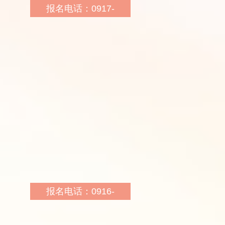
报名电话：0917-
3229321 18009177789
报名地址：宝鸡市渭滨区
经二路东段宝鸡书城西30
米
报名网址：
http://sn.huatu.com/
乘车路线：7路，6路金陵
桥西下车即可
报名电话：0916-
2230263、18091607789