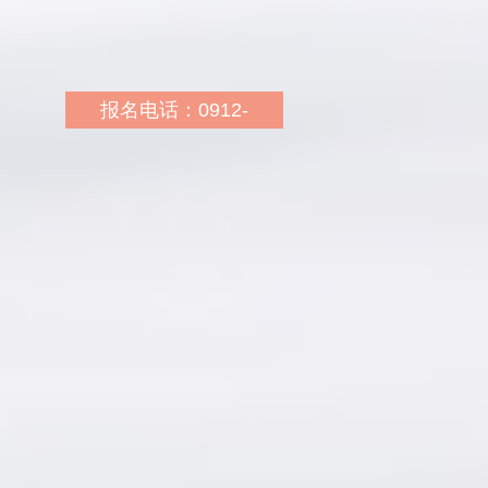
报名电话：0912-
4969111 19991069109
报名地址：靖边龙山路与
北大街交叉口向东20米华
图教育
报名网址：
http://sn.huatu.com/
乘车路线：3路、5路