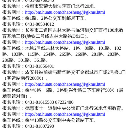
报名电话：0431-89789345
报名地址：榆树市繁荣大街法院西门北行20米。
报名网址：
http://bm.huatu.com/zhaosheng/jl/gkms.html
乘车路线：乘1路、2路公交车到邮局下车。
报名电话：0431-80534012
报名地址：长春市二道区吉林大路与临河街交汇西行100米教
育基地三楼(地铁二号线吉林大路站D出口)。
报名网址：
http://bm.huatu.com/zhaosheng/jl/gkms.html
乘车路线：地铁2号线吉林大路站、1路、80路、101路、102
路、103路、115路、254路、265路、269路、281路、283路、
286路、301路、361路。
报名电话：0431-81856401
报名地址：农安县站前街与新华路交汇金都城市广场2号楼1门
（客运站南行200米）。
报名网址：
http://bm.huatu.com/zhaosheng/jl/gkms.html
乘车路线：乘坐8路、6路、3路到兴华路口下车南行50米（最
糟菜馆对面）。
报名电话：0431-81615583 87232486
报名地址：德惠市十一道街中央公馆正门北行50米华图教育。
报名网址：
http://bm.huatu.com/zhaosheng/jl/gkms.html
乘车路线：乘坐13路公交车到中央公馆站下车。
报名电话：0431-81807290