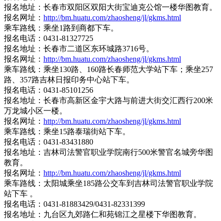
报名地址：长春市双阳区双阳大街宝迪克公馆一楼华图教育。
报名网址：
http://bm.huatu.com/zhaosheng/jl/gkms.html
乘车路线：乘坐1路到商都下车。
报名电话：0431-81327725
报名地址：长春市二道区东环城路3716号。
报名网址：
http://bm.huatu.com/zhaosheng/jl/gkms.html
乘车路线：乘坐130路、160路长春师范大学站下车；乘坐257
路、357路吉林日报印务中心站下车。
报名电话：0431-85101256
报名地址：长春市高新区金宇大路与前进大街交汇西行200米
万龙城小区一楼。
报名网址：
http://bm.huatu.com/zhaosheng/jl/gkms.html
乘车路线：乘坐15路泰瑞街站下车。
报名电话：0431-83431880
报名地址：吉林司法警官职业学院南行500米警官名城旁华图
教育。
报名网址：
http://bm.huatu.com/zhaosheng/jl/gkms.html
乘车路线：太阳城乘坐185路公交车到吉林司法警官职业学院
站下车 。
报名电话：0431-81883429/0431-82331399
报名地址：九台区九郊路仁和苑锦江之星楼下华图教育。