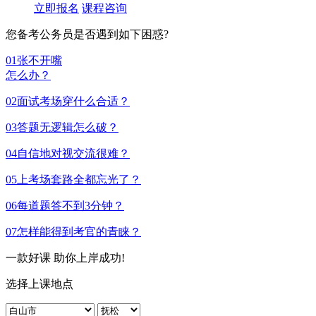
立即报名
课程咨询
您备考公务员是否遇到如下困惑?
01
张不开嘴
怎么办？
02
面试考场穿什么合适？
03
答题无逻辑怎么破？
04
自信地对视交流很难？
05
上考场套路全都忘光了？
06
每道题答不到3分钟？
07
怎样能得到考官的青睐？
一款好课 助你上岸成功!
选择上课地点