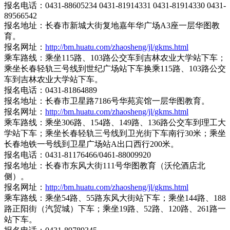
报名电话：0431-88605234 0431-81914331 0431-81914330 0431-
89566542
报名地址：长春市新城大街复地嘉年华广场A3座一层华图教
育。
报名网址：
http://bm.huatu.com/zhaosheng/jl/gkms.html
乘车路线：乘坐115路、103路公交车到吉林农业大学站下车；
乘坐长春轻轨三号线到世纪广场站下车换乘115路、103路公交
车到吉林农业大学站下车。
报名电话：0431-81864889
报名地址：长春市卫星路7186号华苑宾馆一层华图教育。
报名网址：
http://bm.huatu.com/zhaosheng/jl/gkms.html
乘车路线：乘坐306路、154路、149路、136路公交车到理工大
学站下车；乘坐长春轻轨三号线到卫光街下车南行30米；乘坐
长春地铁一号线到卫星广场站A出口西行200米。
报名电话：0431-81176466/0461-88009920
报名地址：长春市东风大街111号华图教育（沃伦酒店北
侧）。
报名网址：
http://bm.huatu.com/zhaosheng/jl/gkms.html
乘车路线：乘坐54路、55路东风大街站下车；乘坐144路、188
路正阳街（汽贸城）下车；乘坐19路、52路、120路、261路一
站下车。