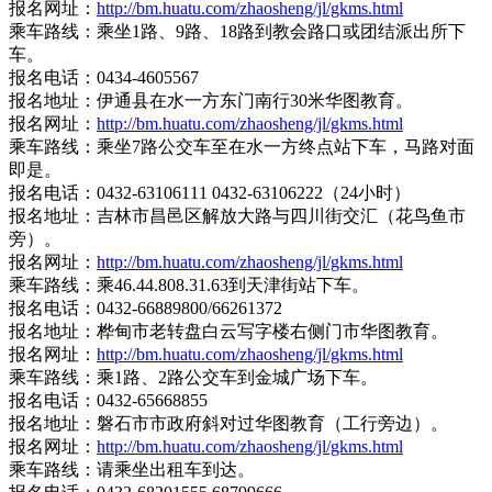
报名网址：
http://bm.huatu.com/zhaosheng/jl/gkms.html
乘车路线：乘坐1路、9路、18路到教会路口或团结派出所下
车。
报名电话：0434-4605567
报名地址：伊通县在水一方东门南行30米华图教育。
报名网址：
http://bm.huatu.com/zhaosheng/jl/gkms.html
乘车路线：乘坐7路公交车至在水一方终点站下车，马路对面
即是。
报名电话：0432-63106111 0432-63106222（24小时）
报名地址：吉林市昌邑区解放大路与四川街交汇（花鸟鱼市
旁）。
报名网址：
http://bm.huatu.com/zhaosheng/jl/gkms.html
乘车路线：乘46.44.808.31.63到天津街站下车。
报名电话：0432-66889800/66261372
报名地址：桦甸市老转盘白云写字楼右侧门市华图教育。
报名网址：
http://bm.huatu.com/zhaosheng/jl/gkms.html
乘车路线：乘1路、2路公交车到金城广场下车。
报名电话：0432-65668855
报名地址：磐石市市政府斜对过华图教育（工行旁边）。
报名网址：
http://bm.huatu.com/zhaosheng/jl/gkms.html
乘车路线：请乘坐出租车到达。