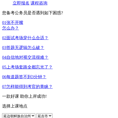
立即报名
课程咨询
您备考公务员是否遇到如下困惑?
01
张不开嘴
怎么办？
02
面试考场穿什么合适？
03
答题无逻辑怎么破？
04
自信地对视交流很难？
05
上考场套路全都忘光了？
06
每道题答不到3分钟？
07
怎样能得到考官的青睐？
一款好课 助你上岸成功!
选择上课地点