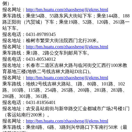
侧）。
报名网址：
http://bm.huatu.com/zhaosheng/jl/gkms.html
乘车路线：乘坐54路、55路东风大街站下车；乘坐144路、188
路正阳街（汽贸城）下车；乘坐19路、52路、120路、261路一
站下车。
报名电话：0431-89789345
报名地址：榆树市繁荣大街法院西门北行20米。
报名网址：
http://bm.huatu.com/zhaosheng/jl/gkms.html
乘车路线：乘1路、2路公交车到邮局下车。
报名电话：0431-80534012
报名地址：长春市二道区吉林大路与临河街交汇西行100米教
育基地三楼(地铁二号线吉林大路站D出口)。
报名网址：
http://bm.huatu.com/zhaosheng/jl/gkms.html
乘车路线：地铁2号线吉林大路站、1路、80路、101路、102
路、103路、115路、254路、265路、269路、281路、283路、
286路、301路、361路。
报名电话：0431-81856401
报名地址：农安县站前街与新华路交汇金都城市广场2号楼1门
（客运站南行200米）。
报名网址：
http://bm.huatu.com/zhaosheng/jl/gkms.html
乘车路线：乘坐8路、6路、3路到兴华路口下车南行50米（最