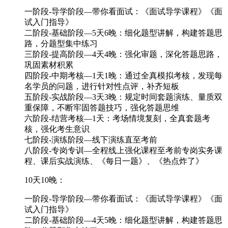
一阶段-导学阶段—带你看面试：《面试导学课程》《面
试入门指导》
二阶段-基础阶段—5天6晚：细化题型讲解，构建答题思
路，分题型集中练习
三阶段-提高阶段—4天4晚：强化审题，深化答题思路，
巩固素材积累
四阶段-中期考核—1天1晚：通过全真模拟考核，发现每
名学员的问题，进行针对性点评，补齐短板
五阶段-实战阶段—3天3晚：规定时间套题演练、量质双
重保障，不断牢固答题技巧，强化答题思维
六阶段-结营考核—1天：考场情境复刻，全真套题考
核，强化考生意识
七阶段-演练阶段—线下演练直至考前
八阶段-专岗专训—全程线上强化课程至考前专岗实务课
程、课后实战演练、《每日一题》、《热点炸了》
10天10晚：
一阶段-导学阶段—带你看面试：《面试导学课程》《面
试入门指导》
二阶段-基础阶段—4天5晚：细化题型讲解，构建答题思