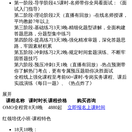
第一阶段-导学阶段4.5课时-名师带你全局看面试：《面
试入门指导》
第二阶段-理论阶段2天（直播有回放）-在线名师授课，
平均教龄7年以上
第三阶段-基础练习3天3晚-精细化题型讲解，全面构建
答题思路，分题型集中练习
第四阶段-提高练习3天3晚-强化精准审题，深化答题思
路，牢固素材积累
第五阶段-冲刺练习2天2晚-规定时间套题演练、不断牢
固答题技巧
第六阶段-预压冲刺1天1晚（直播有回放）-热点预测带
你了解热门考点，更有专属预压题助你决胜面试
全程线上强化课程至考前60+课时-专岗实务课程、课后
实战演练《每日一题》、《热点炸了》
展开
课程名称
课时时长
课程价格
购买咨询
OMO全程营
8天8晚
4880起
立即报名
上课时间
红领培优小班·课程特色
18天18晚：