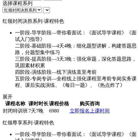
选择课程系列
红领封闭决胜系列·课程特色
一阶段-导学阶段—带你看面试：《面试导学课程》《面
试入门指导》
二阶段-基础阶段—4天4晚：细化题型讲解，构建答题思
路，分题型集中练习
三阶段-提高阶段—3天3晚：强化审题，深化答题思路，
巩固素材积累
四阶段-演练阶段—线下演练直至考前
五阶段-专岗专训—全程线上强化课程至考前专岗实务课
程、课后实战演练、《每日一题》、《热点炸了》
展开
课程名称
课时时长
课程价格
购买咨询
封闭特训班
7天7晚
6980
立即报名
上课时间
红领尊享系列·课程特色
一阶段-导学阶段—带你看面试：《面试导学课程》《面