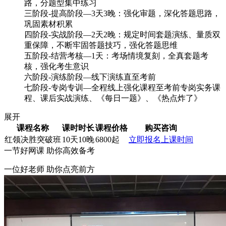
路，分题型集中练习
三阶段-提高阶段—3天3晚：强化审题，深化答题思路，
巩固素材积累
四阶段-实战阶段—2天2晚：规定时间套题演练、量质双
重保障，不断牢固答题技巧，强化答题思维
五阶段-结营考核—1天：考场情境复刻，全真套题考
核，强化考生意识
六阶段-演练阶段—线下演练直至考前
七阶段-专岗专训—全程线上强化课程至考前专岗实务课
程、课后实战演练、《每日一题》、《热点炸了》
展开
课程名称
课时时长
课程价格
购买咨询
红领决胜突破班
10天10晚
6800起
立即报名
上课时间
一节
好网课
助你高效备考
一位好老师 助你点亮前方