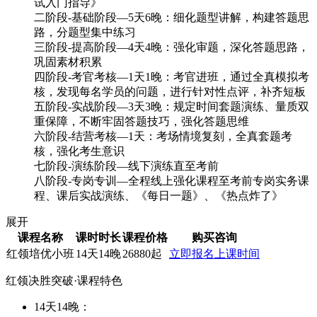
试入门指导》
二阶段-基础阶段—5天6晚：细化题型讲解，构建答题思
路，分题型集中练习
三阶段-提高阶段—4天4晚：强化审题，深化答题思路，
巩固素材积累
四阶段-考官考核—1天1晚：考官进班，通过全真模拟考
核，发现每名学员的问题，进行针对性点评，补齐短板
五阶段-实战阶段—3天3晚：规定时间套题演练、量质双
重保障，不断牢固答题技巧，强化答题思维
六阶段-结营考核—1天：考场情境复刻，全真套题考
核，强化考生意识
七阶段-演练阶段—线下演练直至考前
八阶段-专岗专训—全程线上强化课程至考前专岗实务课
程、课后实战演练、《每日一题》、《热点炸了》
展开
课程名称
课时时长
课程价格
购买咨询
红领培优小班
14天14晚
26880起
立即报名
上课时间
红领决胜突破·课程特色
14天14晚：