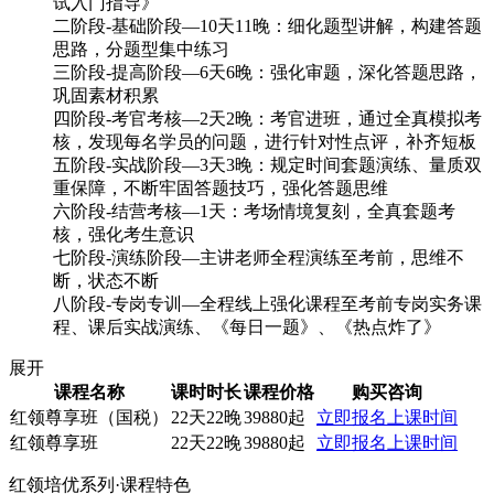
试入门指导》
二阶段-基础阶段—10天11晚：细化题型讲解，构建答题
思路，分题型集中练习
三阶段-提高阶段—6天6晚：强化审题，深化答题思路，
巩固素材积累
四阶段-考官考核—2天2晚：考官进班，通过全真模拟考
核，发现每名学员的问题，进行针对性点评，补齐短板
五阶段-实战阶段—3天3晚：规定时间套题演练、量质双
重保障，不断牢固答题技巧，强化答题思维
六阶段-结营考核—1天：考场情境复刻，全真套题考
核，强化考生意识
七阶段-演练阶段—主讲老师全程演练至考前，思维不
断，状态不断
八阶段-专岗专训—全程线上强化课程至考前专岗实务课
程、课后实战演练、《每日一题》、《热点炸了》
展开
课程名称
课时时长
课程价格
购买咨询
红领尊享班（国税）
22天22晚
39880起
立即报名
上课时间
红领尊享班
22天22晚
39880起
立即报名
上课时间
红领培优系列·课程特色