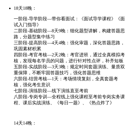
18天18晚：
一阶段-导学阶段—带你看面试：《面试导学课程》《面
试入门指导》
二阶段-基础阶段—8天9晚：细化题型讲解，构建答题思
路，分题型集中练习
三阶段-提高阶段—4天4晚：强化审题，深化答题思路，
巩固素材积累
四阶段-考官考核—2天2晚：考官进班，通过全真模拟考
核，发现每名学员的问题，进行针对性点评，补齐短板
五阶段-实战阶段—3天3晚：规定时间套题演练、量质双
重保障，不断牢固答题技巧，强化答题思维
六阶段-结营考核—1天：考场情境复刻，全真套题考
核，强化考生意识
七阶段-演练阶段—线下演练直至考前
八阶段-专岗专训—全程线上强化课程至考前专岗实务课
程、课后实战演练、《每日一题》、《热点炸了》
14天14晚：