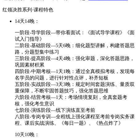
红领决胜系列·课程特色
14天14晚：
一阶段-导学阶段—带你看面试：《面试导学课程》《面
试入门指导》
二阶段-基础阶段—5天6晚：细化题型讲解，构建答题思
路，分题型集中练习
三阶段-提高阶段—4天4晚：强化审题，深化答题思路，
巩固素材积累
四阶段-中期考核—1天1晚：通过全真模拟考核，发现每
名学员的问题，进行针对性点评，补齐短板
五阶段-实战阶段—3天3晚：规定时间套题演练、量质双
重保障，不断牢固答题技巧，强化答题思维
六阶段-结营考核—1天：考场情境复刻，全真套题考
核，强化考生意识
七阶段-演练阶段—线下演练直至考前
八阶段-专岗专训—全程线上强化课程至考前专岗实务课
程、课后实战演练、《每日一题》、《热点炸了》
10天10晚：