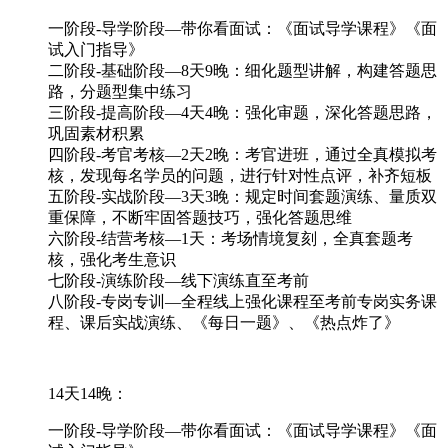
一阶段-导学阶段—带你看面试：《面试导学课程》《面
试入门指导》
二阶段-基础阶段—8天9晚：细化题型讲解，构建答题思
路，分题型集中练习
三阶段-提高阶段—4天4晚：强化审题，深化答题思路，
巩固素材积累
四阶段-考官考核—2天2晚：考官进班，通过全真模拟考
核，发现每名学员的问题，进行针对性点评，补齐短板
五阶段-实战阶段—3天3晚：规定时间套题演练、量质双
重保障，不断牢固答题技巧，强化答题思维
六阶段-结营考核—1天：考场情境复刻，全真套题考
核，强化考生意识
七阶段-演练阶段—线下演练直至考前
八阶段-专岗专训—全程线上强化课程至考前专岗实务课
程、课后实战演练、《每日一题》、《热点炸了》
14天14晚：
一阶段-导学阶段—带你看面试：《面试导学课程》《面