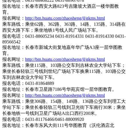
报名电话：0431-88408222 0431-88967678
报名地址：长春市西安大路823号吉隆坡大酒店一楼华图教
育。
报名网址：
http://bm.huatu.com/zhaosheng/jl/gkms.html
乘车路线：乘坐62路、362路、363路、14路、135路、314路在
西安大路下车；乘坐地铁1号线人民广场站下车。
报名电话：0431-88605234 0431-81914331 0431-81914330 0431-
89566542
报名地址：长春市新城大街复地嘉年华广场A3座一层华图教
育。
报名网址：
http://bm.huatu.com/zhaosheng/jl/gkms.html
乘车路线：乘坐115路、103路公交车到吉林农业大学站下车；
乘坐长春轻轨三号线到世纪广场站下车换乘115路、103路公交
车到吉林农业大学站下车。
报名电话：0431-81864889
报名地址：长春市卫星路7186号华苑宾馆一层华图教育。
报名网址：
http://bm.huatu.com/zhaosheng/jl/gkms.html
乘车路线：乘坐306路、154路、149路、136路公交车到理工大
学站下车；乘坐长春轻轨三号线到卫光街下车南行30米；乘坐
长春地铁一号线到卫星广场站A出口西行200米。
报名电话：0431-81176466/0461-88009920
报名地址：长春市东风大街111号华图教育（沃伦酒店北