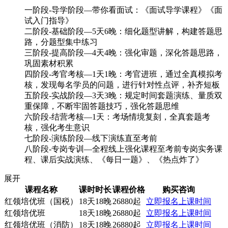
一阶段-导学阶段—带你看面试：《面试导学课程》《面
试入门指导》
二阶段-基础阶段—5天6晚：细化题型讲解，构建答题思
路，分题型集中练习
三阶段-提高阶段—4天4晚：强化审题，深化答题思路，
巩固素材积累
四阶段-考官考核—1天1晚：考官进班，通过全真模拟考
核，发现每名学员的问题，进行针对性点评，补齐短板
五阶段-实战阶段—3天3晚：规定时间套题演练、量质双
重保障，不断牢固答题技巧，强化答题思维
六阶段-结营考核—1天：考场情境复刻，全真套题考
核，强化考生意识
七阶段-演练阶段—线下演练直至考前
八阶段-专岗专训—全程线上强化课程至考前专岗实务课
程、课后实战演练、《每日一题》、《热点炸了》
展开
课程名称
课时时长
课程价格
购买咨询
红领培优班（国税）
18天18晚
26880起
立即报名
上课时间
红领培优班
18天18晚
26880起
立即报名
上课时间
红领培优班（消防）
18天18晚
26880起
立即报名
上课时间