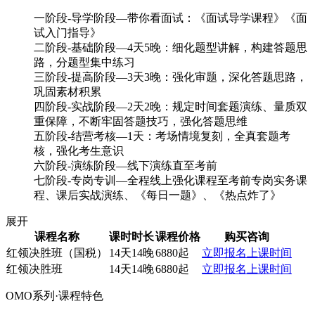
一阶段-导学阶段—带你看面试：《面试导学课程》《面
试入门指导》
二阶段-基础阶段—4天5晚：细化题型讲解，构建答题思
路，分题型集中练习
三阶段-提高阶段—3天3晚：强化审题，深化答题思路，
巩固素材积累
四阶段-实战阶段—2天2晚：规定时间套题演练、量质双
重保障，不断牢固答题技巧，强化答题思维
五阶段-结营考核—1天：考场情境复刻，全真套题考
核，强化考生意识
六阶段-演练阶段—线下演练直至考前
七阶段-专岗专训—全程线上强化课程至考前专岗实务课
程、课后实战演练、《每日一题》、《热点炸了》
展开
课程名称
课时时长
课程价格
购买咨询
红领决胜班（国税）
14天14晚
6880起
立即报名
上课时间
红领决胜班
14天14晚
6880起
立即报名
上课时间
OMO系列·课程特色