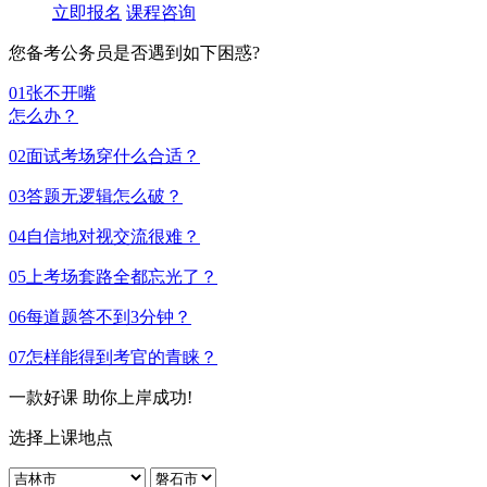
立即报名
课程咨询
您备考公务员是否遇到如下困惑?
01
张不开嘴
怎么办？
02
面试考场穿什么合适？
03
答题无逻辑怎么破？
04
自信地对视交流很难？
05
上考场套路全都忘光了？
06
每道题答不到3分钟？
07
怎样能得到考官的青睐？
一款好课 助你上岸成功!
选择上课地点