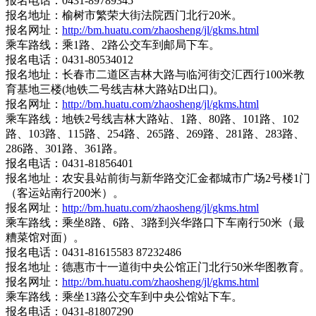
报名电话：0431-89789345
报名地址：榆树市繁荣大街法院西门北行20米。
报名网址：
http://bm.huatu.com/zhaosheng/jl/gkms.html
乘车路线：乘1路、2路公交车到邮局下车。
报名电话：0431-80534012
报名地址：长春市二道区吉林大路与临河街交汇西行100米教
育基地三楼(地铁二号线吉林大路站D出口)。
报名网址：
http://bm.huatu.com/zhaosheng/jl/gkms.html
乘车路线：地铁2号线吉林大路站、1路、80路、101路、102
路、103路、115路、254路、265路、269路、281路、283路、
286路、301路、361路。
报名电话：0431-81856401
报名地址：农安县站前街与新华路交汇金都城市广场2号楼1门
（客运站南行200米）。
报名网址：
http://bm.huatu.com/zhaosheng/jl/gkms.html
乘车路线：乘坐8路、6路、3路到兴华路口下车南行50米（最
糟菜馆对面）。
报名电话：0431-81615583 87232486
报名地址：德惠市十一道街中央公馆正门北行50米华图教育。
报名网址：
http://bm.huatu.com/zhaosheng/jl/gkms.html
乘车路线：乘坐13路公交车到中央公馆站下车。
报名电话：0431-81807290