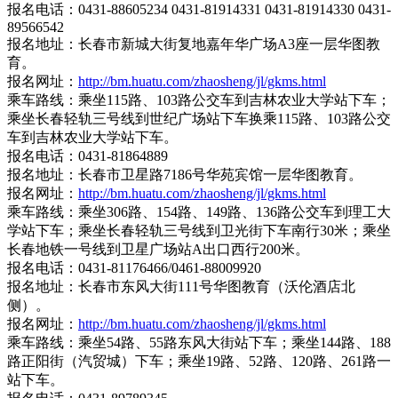
报名电话：0431-88605234 0431-81914331 0431-81914330 0431-
89566542
报名地址：长春市新城大街复地嘉年华广场A3座一层华图教
育。
报名网址：
http://bm.huatu.com/zhaosheng/jl/gkms.html
乘车路线：乘坐115路、103路公交车到吉林农业大学站下车；
乘坐长春轻轨三号线到世纪广场站下车换乘115路、103路公交
车到吉林农业大学站下车。
报名电话：0431-81864889
报名地址：长春市卫星路7186号华苑宾馆一层华图教育。
报名网址：
http://bm.huatu.com/zhaosheng/jl/gkms.html
乘车路线：乘坐306路、154路、149路、136路公交车到理工大
学站下车；乘坐长春轻轨三号线到卫光街下车南行30米；乘坐
长春地铁一号线到卫星广场站A出口西行200米。
报名电话：0431-81176466/0461-88009920
报名地址：长春市东风大街111号华图教育（沃伦酒店北
侧）。
报名网址：
http://bm.huatu.com/zhaosheng/jl/gkms.html
乘车路线：乘坐54路、55路东风大街站下车；乘坐144路、188
路正阳街（汽贸城）下车；乘坐19路、52路、120路、261路一
站下车。