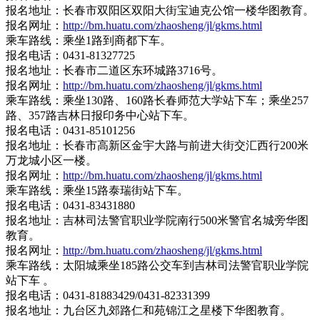
报名地址：长春市双阳区双阳大街宝迪克公馆一楼华图教育。
报名网址：
http://bm.huatu.com/zhaosheng/jl/gkms.html
乘车路线：乘坐1路到商都下车。
报名电话：0431-81327725
报名地址：长春市二道区东环城路3716号。
报名网址：
http://bm.huatu.com/zhaosheng/jl/gkms.html
乘车路线：乘坐130路、160路长春师范大学站下车；乘坐257
路、357路吉林日报印务中心站下车。
报名电话：0431-85101256
报名地址：长春市高新区金宇大路与前进大街交汇西行200米
万龙城小区一楼。
报名网址：
http://bm.huatu.com/zhaosheng/jl/gkms.html
乘车路线：乘坐15路泰瑞街站下车。
报名电话：0431-83431880
报名地址：吉林司法警官职业学院南行500米警官名城旁华图
教育。
报名网址：
http://bm.huatu.com/zhaosheng/jl/gkms.html
乘车路线：太阳城乘坐185路公交车到吉林司法警官职业学院
站下车 。
报名电话：0431-81883429/0431-82331399
报名地址：九台区九郊路仁和苑锦江之星楼下华图教育。