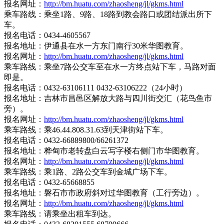
报名网址：
http://bm.huatu.com/zhaosheng/jl/gkms.html
乘车路线：乘坐1路、9路、18路到教会路口或团结派出所下
车。
报名电话：0434-4605567
报名地址：伊通县在水一方东门南行30米华图教育。
报名网址：
http://bm.huatu.com/zhaosheng/jl/gkms.html
乘车路线：乘坐7路公交车至在水一方终点站下车，马路对面
即是。
报名电话：0432-63106111 0432-63106222（24小时）
报名地址：吉林市昌邑区解放大路与四川街交汇（花鸟鱼市
旁）。
报名网址：
http://bm.huatu.com/zhaosheng/jl/gkms.html
乘车路线：乘46.44.808.31.63到天津街站下车。
报名电话：0432-66889800/66261372
报名地址：桦甸市老转盘白云写字楼右侧门市华图教育。
报名网址：
http://bm.huatu.com/zhaosheng/jl/gkms.html
乘车路线：乘1路、2路公交车到金城广场下车。
报名电话：0432-65668855
报名地址：磐石市市政府斜对过华图教育（工行旁边）。
报名网址：
http://bm.huatu.com/zhaosheng/jl/gkms.html
乘车路线：请乘坐出租车到达。