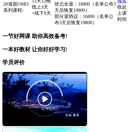
12天12晚
报名
20省面OMO
状元全退：16800（名单公布3
线上3天
收起
系列课程-
天后恢复19800）
+线下9天
上课
部分退协议：16800（名单公
时间
布3天后恢复19800）
一节好网课
助你高效备考!
一本好教材
让你好好学习!
学员评价