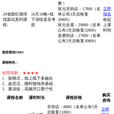
费！
状元非协议：17800（名
立即
20省面红领培
16天16晚+线
单公布3天后恢复
报名
优面试系列课
下演练直至考
20800）
收起
程-
前
状元全退：29800（名单
上课
公布3天后恢复32800）
时间
逆袭协议：27800（名单
公布3天后恢复30800）
致胜密训OMO
课程特色：
推荐指数：★★★★
1、新模式，线上线下多融合
2、超灵活，随时随地夯基础
3、重演练，高频开口塑个性
购买
课程名称
课时时长
课程价格
咨询
非协议：8800（名单公布3天
立即
后恢复11800）