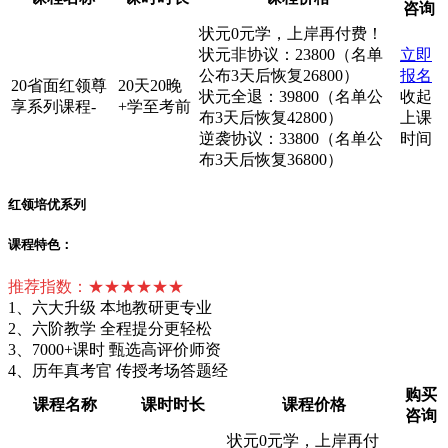
咨询
状元0元学，上岸再付费！
状元非协议：23800（名单
立即
公布3天后恢复26800）
报名
20省面红领尊
20天20晚
状元全退：39800（名单公
收起
享系列课程-
+学至考前
布3天后恢复42800）
上课
逆袭协议：33800（名单公
时间
布3天后恢复36800）
红领培优系列
课程特色：
推荐指数：★★★★★★
1、六大升级 本地教研更专业
2、六阶教学 全程提分更轻松
3、7000+课时 甄选高评价师资
4、历年真考官 传授考场答题经
购买
课程名称
课时时长
课程价格
咨询
状元0元学，上岸再付