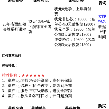
课程名称
课时时长
课程价格
咨询
状元0元学，上岸再付
费！
立即
状元非协议：10800（名
12天12晚+线
报名
20年省面红领
单公布3天后恢复12800）
下演练直至考
收起
决胜系列课程-
状元全退：19800（名单
前
上课
公布3天后恢复21800）
时间
逆袭协议：19800（名单
公布3天后恢复21800）
红领尊享系列
课程特色：
推荐指数：★★★★★★
1、赢在top老师 塔尖培训师，高分有保障
2、赢在top课程 七阶全教学，陪练到考前
3、赢在top服务 主讲级助教，进度全跟踪
4、赢在top教法 独家练口才，开口超预期
购买
课程名称
课时时长
课程价格