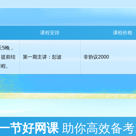
课程安排
课程价格
天5晚，
，提前结
第一期主讲：彭波
非协议
2000
课程。
一节好网课
助你高效备考