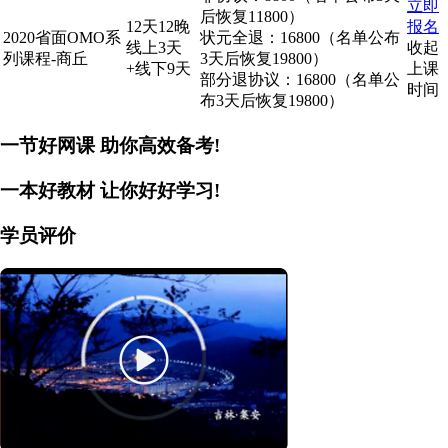
立即
后恢复11800）
12天12晚
报名
2020省面OMO系
状元全退：16800（名单公布
线上3天
收起
列课程-商丘
3天后恢复19800）
+线下9天
上课
部分退协议：16800（名单公
时间
布3天后恢复19800）
一节好网课
助你高效备考!
一本好教材
让你好好学习!
学员评价