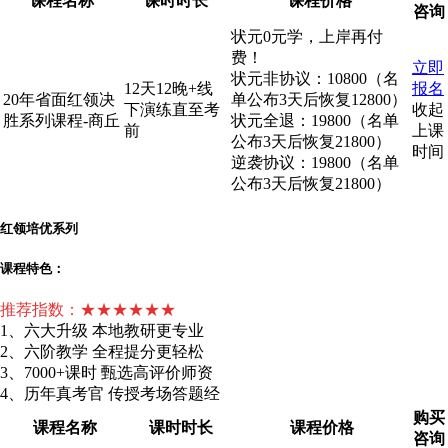
课程名称
课时时长
课程价格
咨询
状元0元学，上岸再付
费！
立即
状元非协议：10800（名
12天12晚+线
报名
20年省面红领决
单公布3天后恢复12800）
下演练直至考
收起
胜系列课程-商丘
状元全退：19800（名单
前
上课
公布3天后恢复21800）
时间
逆袭协议：19800（名单
公布3天后恢复21800）
红领培优系列
课程特色：
推荐指数：★★★★★★
1、六大升级 本地教研更专业
2、六阶教学 全程提分更轻松
3、7000+课时 甄选高评价师资
4、历年真考官 传授考场答题经
购买
课程名称
课时时长
课程价格
咨询