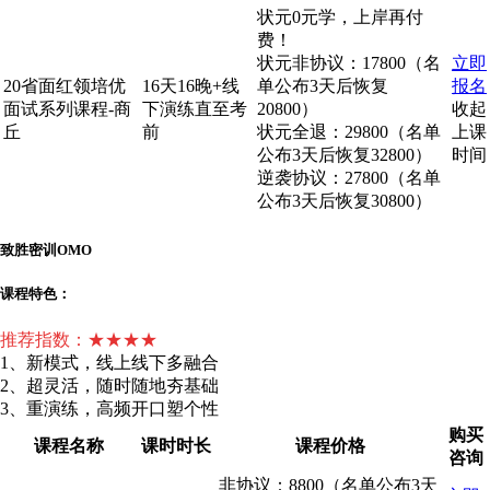
状元0元学，上岸再付
费！
状元非协议：17800（名
立即
20省面红领培优
16天16晚+线
单公布3天后恢复
报名
面试系列课程-商
下演练直至考
20800）
收起
丘
前
状元全退：29800（名单
上课
公布3天后恢复32800）
时间
逆袭协议：27800（名单
公布3天后恢复30800）
致胜密训OMO
课程特色：
推荐指数：★★★★
1、新模式，线上线下多融合
2、超灵活，随时随地夯基础
3、重演练，高频开口塑个性
购买
课程名称
课时时长
课程价格
咨询
非协议：8800（名单公布3天