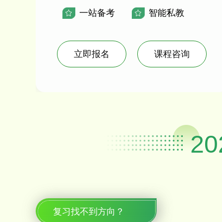
一站备考
智能私教
立即报名
课程咨询
2
复习找不到方向？