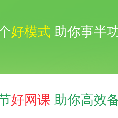
个
好模式
助你事半
节
好网课
助你高效