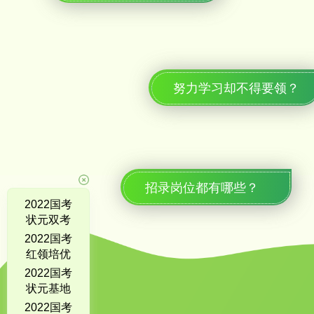
努力学习却不得要领？
招录岗位都有哪些？
2022国考
状元双考
百日基地
2022国考
班
红领培优
全程营
2022国考
状元基地
班
2022国考