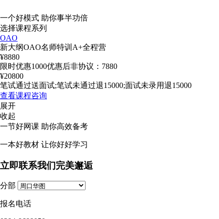
一个
好模式
助你事半功倍
选择课程系列
OAO
新大纲OAO名师特训A+全程营
¥
8880
限时优惠1000优惠后非协议：7880
¥
20800
笔试通过送面试;笔试未通过退15000;面试未录用退15000
查看
课程咨询
展开
收起
一节
好网课
助你高效备考
一本
好教材
让你好好学习
立即联系我们完美邂逅
分部
报名电话