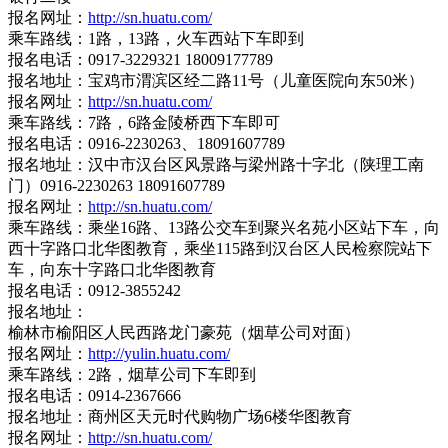
报名网址：
http://sn.huatu.com/
乘车路线：1路，13路，火车西站下车即到
报名电话：0917-3229321 18009177789
报名地址：宝鸡市渭滨区经二路11号（儿童医院向东50米）
报名网址：
http://sn.huatu.com/
乘车路线：7路，6路金陵桥西下车即可
报名电话：0916-2230263、18091607789
报名地址：汉中市汉台区风景路与梁州路十字北（陕理工南
门）0916-2230263 18091607789
报名网址：
http://sn.huatu.com/
乘车路线：乘坐16路、13路公交车到聚兴名苑小区站下车，向
西十字路口北华图教育，乘坐115路到汉台区人民检察院站下
车，向东十字路口北华图教育
报名电话：0912-3855242
报名地址：
榆林市榆阳区人民西路龙门豪苑（烟草公司对面）
报名网址：
http://yulin.huatu.com/
乘车路线：2路，烟草公司下车即到
报名电话：0914-2367666
报名地址：商州区天元时代购物广场6楼华图教育
报名网址：
http://sn.huatu.com/