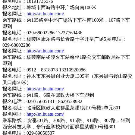
报名电话：18191735576
报名地址：韩城市西峙路中环广场向南100米
报名网址：
http://sn.huatu.com/
乘车路线：乘105路至中环广场站下车往南100米，107路下车
即到
报名电话：029-68002286 13227769486
报名地址：杨陵区康乐路与长青路十字开皇广场5层 电话：
029-68002286
报名网址：
http://sn.huatu.com/
乘车路线：杨陵南站杨陵火车站乘坐1路公交车邮政局站下车
即到
报名电话：0912－8318078 13310920086
报名地址：神木市东兴街创业大厦1305室（东兴街与铧山路交
叉口南50米）
报名网址：
http://sn.huatu.com/
乘车路线：乘1路、6路在邮政大楼下车即到
报名电话：029-65605131 18629528932
报名地址：临潼区陕鼓大道群星莱骊1期10号楼2单元801
报名网址：
http://sn.huatu.com/
乘车路线：临潼201路、306路、915路、914路、307路，坐到
西安科技大学，步行至学校斜对面群星莱骊10号楼801
报名电话：029-89050537