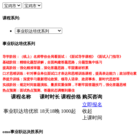
课程系列:
事业职达培优系列
导学阶段：（线上）名师带你全局看面试：《面试导学课程》《面试入门指导》
基础阶段：精细化题型讲解，全面构建答题思路，分题型集中练习
提高阶段：强化精准审题，深化答题思路，牢固素材积累
口才思维训练：针对事业单位面试口才表达和思维训练课程，提高表达能力；政治理论素
养提升训练：深度学习最新理论政策、领导人语录、政府事务、新时代思想等
实战阶段：规定时间套题演练、量质双重保障，不断牢固答题技巧，强化答题思维
热点预测：面试热点预测、答题状态调整到最佳
课程名称
课时时长
课程价格
购买咨询
立即报名
事业职达培优班
18天18晚
1000起
收起
上课时间
omo事业职达决胜系列