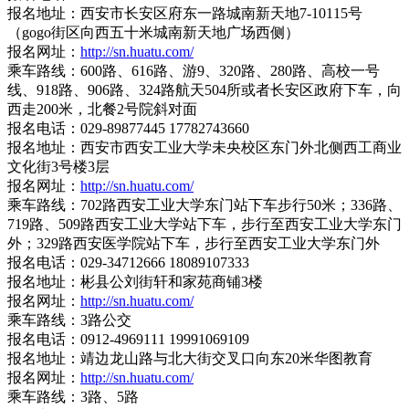
报名地址：西安市长安区府东一路城南新天地7-10115号
（gogo街区向西五十米城南新天地广场西侧）
报名网址：
http://sn.huatu.com/
乘车路线：600路、616路、游9、320路、280路、高校一号
线、918路、906路、324路航天504所或者长安区政府下车，向
西走200米，北餐2号院斜对面
报名电话：029-89877445 17782743660
报名地址：西安市西安工业大学未央校区东门外北侧西工商业
文化街3号楼3层
报名网址：
http://sn.huatu.com/
乘车路线：702路西安工业大学东门站下车步行50米；336路、
719路、509路西安工业大学站下车，步行至西安工业大学东门
外；329路西安医学院站下车，步行至西安工业大学东门外
报名电话：029-34712666 18089107333
报名地址：彬县公刘街轩和家苑商铺3楼
报名网址：
http://sn.huatu.com/
乘车路线：3路公交
报名电话：0912-4969111 19991069109
报名地址：靖边龙山路与北大街交叉口向东20米华图教育
报名网址：
http://sn.huatu.com/
乘车路线：3路、5路