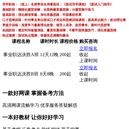
导学阶段：（线上）名师带你全局看面试：《面试导学课程》《面试入门指导》
基础阶段：精细化题型讲解，全面构建答题思路，分题型集中练习
提高阶段：强化精准审题，深化答题思路，牢固素材积累
口才思维训练：针对事业单位面试口才表达和思维训练课程，提高表达能力；政治理论素
养提升训练：深度学习最新理论政策、领导人语录、政府事务、新时代思想等
实战阶段：规定时间套题演练、量质双重保障，不断牢固答题技巧，强化答题思维
热点预测：面试热点预测、答题状态调整到最佳
课程名称
课时时长
课程价格
购买咨询
立即报名
事业职达决胜A班
12天12晚
200起
收起
上课时间
立即报名
事业职达决胜B班
8天8晚
200起
收起
上课时间
一款
好网课
掌握备考方法
高清网课流畅学习 优享服务答疑解惑
一本
好教材
让你好好学习