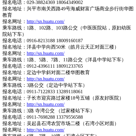
报名电话：029-38824369 18064349002
报名地址：兴平市南关西路49号海威财富广场商业步行街华图
教育
报名网址：
http://sn.huatu.com/
乘车路线：1路、102路、103路公交（中医医院站，原妇幼医
院站下车）
报名电话：0916-8213188 18009160187
报名地址：洋县中学向西50米（皓月云天正对面三楼）
报名网址：
http://sn.huatu.com/
乘车路线：1路、5路、7路、11路公交（洋县中学站下车）
报名电话：0912-4396111 18091233765
报名地址：定边中学斜对面二楼华图教育
报名网址：
http://sn.huatu.com/
乘车路线：3路公交（定边中学站下车）
报名电话：0911-7122833 13289118061
报名地址：子长市迎宾路过家楼18号五铺（原友好医院）
报名网址：
http://sn.huatu.com/
乘车路线：3路 寺湾公交 （过家楼站下车）
报名电话：0911-7698288 13379556588
报名地址：吴起县石湾农贸市场二楼（石湾小区对面）
报名网址：
http://sn.huatu.com/