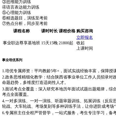
③思维能力训练
④语言表达能力训练
⑤心理能力训练
⑥精选题目，演练至考前
⑦热点分析，同步至考前
课程名称
课时时长
课程价格
购买咨询
立即报名
事业职达尊享基地班
15天15晚
21800起
收起
上课时间
事业培优系列
1.培优专属师资：平均教龄5年+，面试实战经验丰富，保障授
2.政务思维精细化教学：结合陕西省事业单位工作人员招录对
命题趋势，多维度打造适岗性人才。
3.面试考点全覆盖：深入研究本地历年面试试题出题规律，综
考点全面覆盖。
4.一对多演练、一对一演练、听题审题训练、拓展训练（反应
轮战、大车轮战、考场复刻等多种训练手法，让你进阶成考场“
6.专属班主任全程严管督学，一站式服务，考生专注学习，备