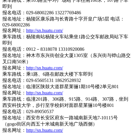
乘车路线：乘105路至中环广场站下车往南100米，107路下车
即到
报名电话：029-68002286 13227769486
报名地址：杨陵区康乐路与长青路十字开皇广场5层 电话：
029-68002286
报名网址：
http://sn.huatu.com/
乘车路线：杨陵南站杨陵火车站乘坐1路公交车邮政局站下车
即到
报名电话：0912－8318078 13310920086
报名地址：神木市东兴街创业大厦1305室（东兴街与铧山路交
叉口南50米）
报名网址：
http://sn.huatu.com/
乘车路线：乘1路、6路在邮政大楼下车即到
报名电话：029-65605131 18629528932
报名地址：临潼区陕鼓大道群星莱骊1期10号楼2单元801
报名网址：
http://sn.huatu.com/
乘车路线：临潼201路、306路、915路、914路、307路，坐到
西安科技大学，步行至学校斜对面群星莱骊10号楼801
报名电话：029-89050537
报名地址：西安市长安区府东一路城南新天地7-10115号
（gogo街区向西五十米城南新天地广场西侧）
报名网址：
http://sn.huatu.com/