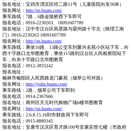
报名地址：宝鸡市渭滨区经二路11号（儿童医院向东50米）
报名网址：
http://sn.huatu.com/
乘车路线：7路，6路金陵桥西下车即可
报名电话：0916-2230263、18091607789
报名地址：汉中市汉台区风景路与梁州路十字北（陕理工南
门）0916-2230263 18091607789
报名网址：
http://sn.huatu.com/
乘车路线：乘坐16路、13路公交车到聚兴名苑小区站下车，向
西十字路口北华图教育，乘坐115路到汉台区人民检察院站下
车，向东十字路口北华图教育
报名电话：0912-3855242
报名地址：
榆林市榆阳区人民西路龙门豪苑（烟草公司对面）
报名网址：
http://yulin.huatu.com/
乘车路线：2路，烟草公司下车即到
报名电话：0914-2367666
报名地址：商州区天元时代购物广场6楼华图教育
报名网址：
http://sn.huatu.com/
乘车路线：2.6.8.15.16到市财政局下车即可
报名电话：0915-8889345
报名地址：安康市汉滨区育才路100号安康宾馆七楼（市政府