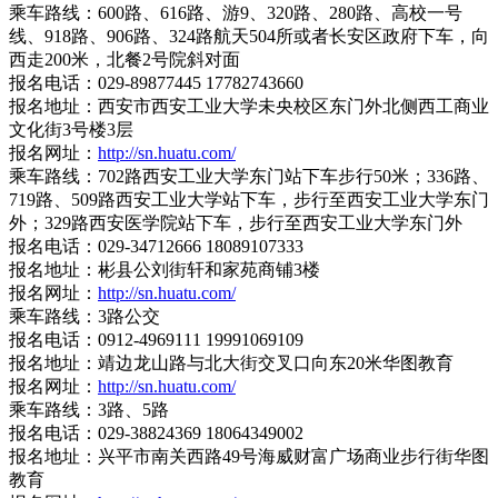
乘车路线：600路、616路、游9、320路、280路、高校一号
线、918路、906路、324路航天504所或者长安区政府下车，向
西走200米，北餐2号院斜对面
报名电话：029-89877445 17782743660
报名地址：西安市西安工业大学未央校区东门外北侧西工商业
文化街3号楼3层
报名网址：
http://sn.huatu.com/
乘车路线：702路西安工业大学东门站下车步行50米；336路、
719路、509路西安工业大学站下车，步行至西安工业大学东门
外；329路西安医学院站下车，步行至西安工业大学东门外
报名电话：029-34712666 18089107333
报名地址：彬县公刘街轩和家苑商铺3楼
报名网址：
http://sn.huatu.com/
乘车路线：3路公交
报名电话：0912-4969111 19991069109
报名地址：靖边龙山路与北大街交叉口向东20米华图教育
报名网址：
http://sn.huatu.com/
乘车路线：3路、5路
报名电话：029-38824369 18064349002
报名地址：兴平市南关西路49号海威财富广场商业步行街华图
教育