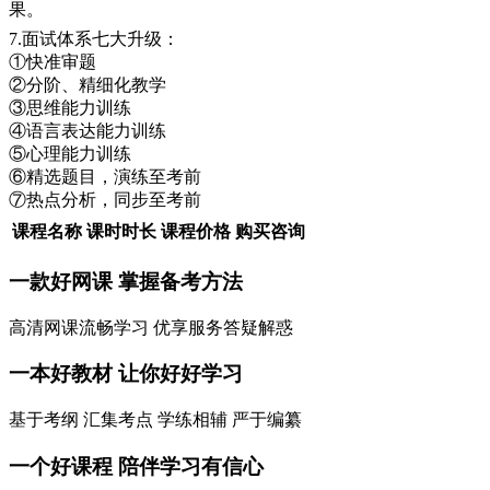
果。
7.面试体系七大升级：
①快准审题
②分阶、精细化教学
③思维能力训练
④语言表达能力训练
⑤心理能力训练
⑥精选题目，演练至考前
⑦热点分析，同步至考前
课程名称
课时时长
课程价格
购买咨询
一款
好网课
掌握备考方法
高清网课流畅学习 优享服务答疑解惑
一本
好教材
让你好好学习
基于考纲 汇集考点 学练相辅 严于编纂
一个
好课程
陪伴学习有信心