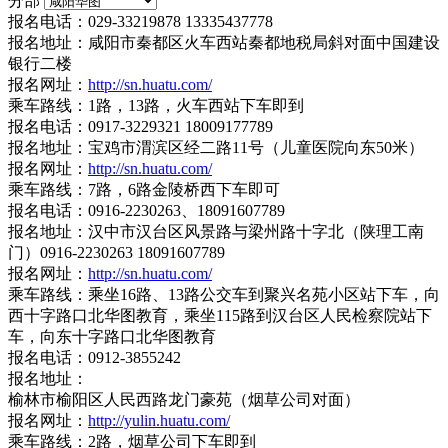
分部
报名电话：029-33219878 13335437778
报名地址：咸阳市秦都区火车西站秦都地税局斜对面中国建设
银行二楼
报名网址：
http://sn.huatu.com/
乘车路线：1路，13路，火车西站下车即到
报名电话：0917-3229321 18009177789
报名地址：宝鸡市渭滨区经二路11号（儿童医院向东50米）
报名网址：
http://sn.huatu.com/
乘车路线：7路，6路金陵桥西下车即可
报名电话：0916-2230263、18091607789
报名地址：汉中市汉台区风景路与梁州路十字北（陕理工南
门）0916-2230263 18091607789
报名网址：
http://sn.huatu.com/
乘车路线：乘坐16路、13路公交车到聚兴名苑小区站下车，向
西十字路口北华图教育，乘坐115路到汉台区人民检察院站下
车，向东十字路口北华图教育
报名电话：0912-3855242
报名地址：
榆林市榆阳区人民西路龙门豪苑（烟草公司对面）
报名网址：
http://yulin.huatu.com/
乘车路线：2路，烟草公司下车即到