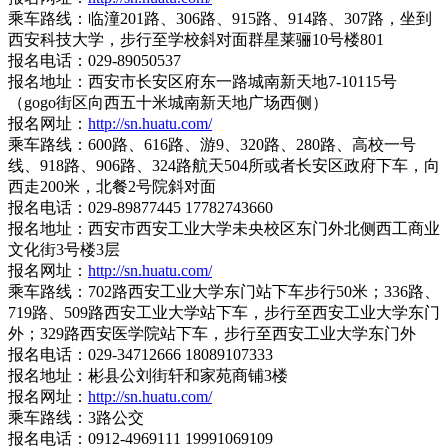
乘车路线：临潼201路、306路、915路、914路、307路，坐到
西安科技大学，步行至学校斜对面群星莱骊10号楼801
报名电话：029-89050537
报名地址：西安市长安区府东一路城南新天地7-10115号
（gogo街区向西五十米城南新天地广场西侧）
报名网址：
http://sn.huatu.com/
乘车路线：600路、616路、游9、320路、280路、高校一号
线、918路、906路、324路航天504所或者长安区政府下车，向
西走200米，北餐2号院斜对面
报名电话：029-89877445 17782743660
报名地址：西安市西安工业大学未央校区东门外北侧西工商业
文化街3号楼3层
报名网址：
http://sn.huatu.com/
乘车路线：702路西安工业大学东门站下车步行50米；336路、
719路、509路西安工业大学站下车，步行至西安工业大学东门
外；329路西安医学院站下车，步行至西安工业大学东门外
报名电话：029-34712666 18089107333
报名地址：彬县公刘街轩和家苑商铺3楼
报名网址：
http://sn.huatu.com/
乘车路线：3路公交
报名电话：0912-4969111 19991069109