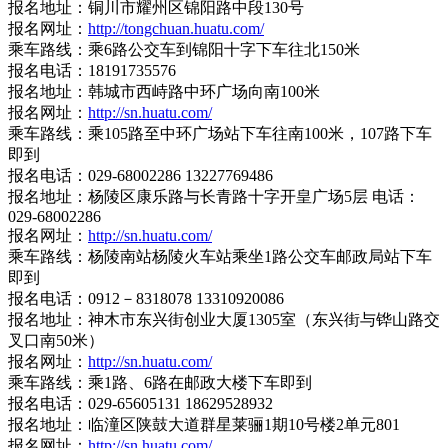
报名地址：铜川市耀州区锦阳路中段130号
报名网址：
http://tongchuan.huatu.com/
乘车路线：乘6路公交车到锦阳十字下车往北150米
报名电话：18191735576
报名地址：韩城市西峙路中环广场向南100米
报名网址：
http://sn.huatu.com/
乘车路线：乘105路至中环广场站下车往南100米，107路下车
即到
报名电话：029-68002286 13227769486
报名地址：杨陵区康乐路与长青路十字开皇广场5层 电话：
029-68002286
报名网址：
http://sn.huatu.com/
乘车路线：杨陵南站杨陵火车站乘坐1路公交车邮政局站下车
即到
报名电话：0912－8318078 13310920086
报名地址：神木市东兴街创业大厦1305室（东兴街与铧山路交
叉口南50米）
报名网址：
http://sn.huatu.com/
乘车路线：乘1路、6路在邮政大楼下车即到
报名电话：029-65605131 18629528932
报名地址：临潼区陕鼓大道群星莱骊1期10号楼2单元801
报名网址：
http://sn.huatu.com/