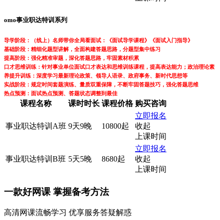
omo事业职达特训系列
导学阶段：（线上）名师带你全局看面试：《面试导学课程》《面试入门指导》
基础阶段：精细化题型讲解，全面构建答题思路，分题型集中练习
提高阶段：强化精准审题，深化答题思路，牢固素材积累
口才思维训练：针对事业单位面试口才表达和思维训练课程，提高表达能力；政治理论素
养提升训练：深度学习最新理论政策、领导人语录、政府事务、新时代思想等
实战阶段：规定时间套题演练、量质双重保障，不断牢固答题技巧，强化答题思维
热点预测：面试热点预测、答题状态调整到最佳
课程名称
课时时长
课程价格
购买咨询
立即报名
事业职达特训A班
9天9晚
10800起
收起
上课时间
立即报名
事业职达特训B班
5天5晚
8680起
收起
上课时间
一款
好网课
掌握备考方法
高清网课流畅学习 优享服务答疑解惑