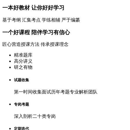
一本
好教材
让你好好学习
基于考纲 汇集考点 学练相辅 严于编纂
一个
好课程
陪伴学习有信心
匠心营造授课方法 传承授课理念
精准题库
高分讲义
研之有物
试题收集
第一时间收集面试历年考题专业解析团队
专岗考题
深入剖析二十类专岗
定期迭代