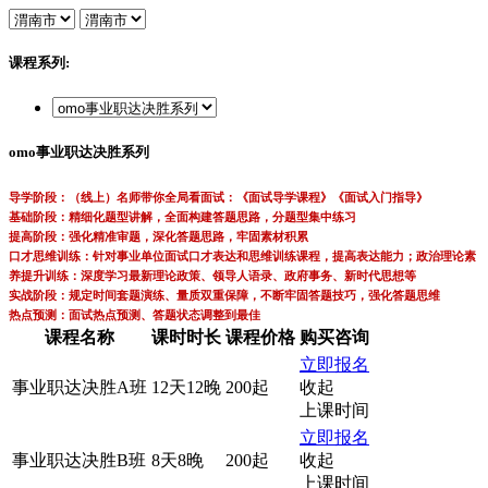
课程系列:
omo事业职达决胜系列
导学阶段：（线上）名师带你全局看面试：《面试导学课程》《面试入门指导》
基础阶段：精细化题型讲解，全面构建答题思路，分题型集中练习
提高阶段：强化精准审题，深化答题思路，牢固素材积累
口才思维训练：针对事业单位面试口才表达和思维训练课程，提高表达能力；政治理论素
养提升训练：深度学习最新理论政策、领导人语录、政府事务、新时代思想等
实战阶段：规定时间套题演练、量质双重保障，不断牢固答题技巧，强化答题思维
热点预测：面试热点预测、答题状态调整到最佳
课程名称
课时时长
课程价格
购买咨询
立即报名
事业职达决胜A班
12天12晚
200起
收起
上课时间
立即报名
事业职达决胜B班
8天8晚
200起
收起
上课时间