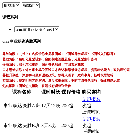
课程系列:
omo事业职达决胜系列
导学阶段：（线上）名师带你全局看面试：《面试导学课程》《面试入门指导》
基础阶段：精细化题型讲解，全面构建答题思路，分题型集中练习
提高阶段：强化精准审题，深化答题思路，牢固素材积累
口才思维训练：针对事业单位面试口才表达和思维训练课程，提高表达能力；政治理论素
养提升训练：深度学习最新理论政策、领导人语录、政府事务、新时代思想等
实战阶段：规定时间套题演练、量质双重保障，不断牢固答题技巧，强化答题思维
热点预测：面试热点预测、答题状态调整到最佳
课程名称
课时时长
课程价格
购买咨询
立即报名
事业职达决胜A班
12天12晚
200起
收起
上课时间
立即报名
事业职达决胜B班
8天8晚
200起
收起
上课时间