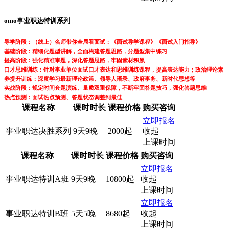
omo事业职达特训系列
导学阶段：（线上）名师带你全局看面试：《面试导学课程》《面试入门指导》
基础阶段：精细化题型讲解，全面构建答题思路，分题型集中练习
提高阶段：强化精准审题，深化答题思路，牢固素材积累
口才思维训练：针对事业单位面试口才表达和思维训练课程，提高表达能力；政治理论素
养提升训练：深度学习最新理论政策、领导人语录、政府事务、新时代思想等
实战阶段：规定时间套题演练、量质双重保障，不断牢固答题技巧，强化答题思维
热点预测：面试热点预测、答题状态调整到最佳
课程名称
课时时长
课程价格
购买咨询
立即报名
事业职达决胜系列
9天9晚
2000起
收起
上课时间
课程名称
课时时长
课程价格
购买咨询
立即报名
事业职达特训A班
9天9晚
10800起
收起
上课时间
立即报名
事业职达特训B班
5天5晚
8680起
收起
上课时间