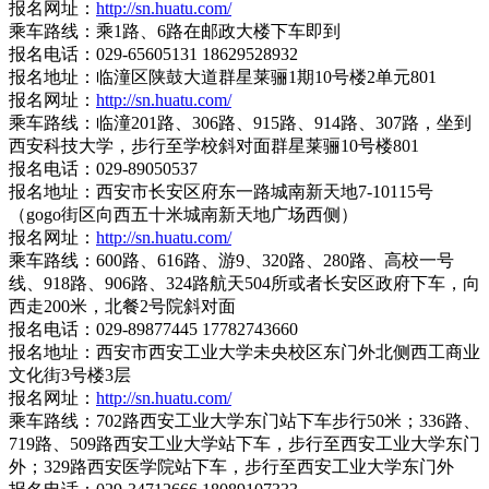
报名网址：
http://sn.huatu.com/
乘车路线：乘1路、6路在邮政大楼下车即到
报名电话：029-65605131 18629528932
报名地址：临潼区陕鼓大道群星莱骊1期10号楼2单元801
报名网址：
http://sn.huatu.com/
乘车路线：临潼201路、306路、915路、914路、307路，坐到
西安科技大学，步行至学校斜对面群星莱骊10号楼801
报名电话：029-89050537
报名地址：西安市长安区府东一路城南新天地7-10115号
（gogo街区向西五十米城南新天地广场西侧）
报名网址：
http://sn.huatu.com/
乘车路线：600路、616路、游9、320路、280路、高校一号
线、918路、906路、324路航天504所或者长安区政府下车，向
西走200米，北餐2号院斜对面
报名电话：029-89877445 17782743660
报名地址：西安市西安工业大学未央校区东门外北侧西工商业
文化街3号楼3层
报名网址：
http://sn.huatu.com/
乘车路线：702路西安工业大学东门站下车步行50米；336路、
719路、509路西安工业大学站下车，步行至西安工业大学东门
外；329路西安医学院站下车，步行至西安工业大学东门外