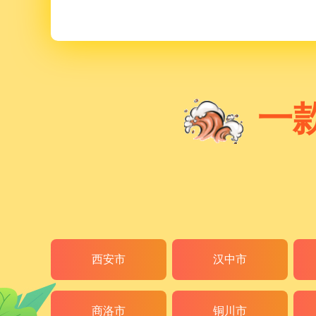
一
西安市
汉中市
商洛市
铜川市