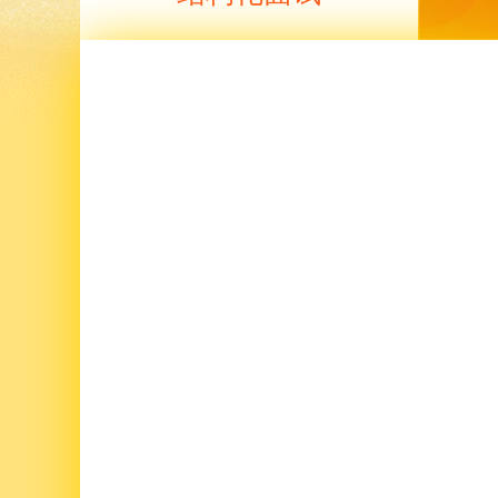
结构化面试，也称标准化面试，是
统的经验型面试而言的，是根据所
价指标，运用特定的问题、评价方
标准，严格遵循特定程序，通过测
被试者进行语言交流，对被试者进
标准化过程。 简单来说，报考同一
考生，所面对的考题、考官、考试
及评分标准都是一致的，能最大程
平公正性。