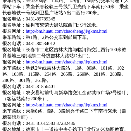
乘车路线：乘坐306路、154路、149路、136路公交车到理工大
学站下车；乘坐长春轻轨三号线到卫光街下车南行30米；乘坐
长春地铁一号线到卫星广场站A出口西行200米。
报名电话：0431-89789345
报名地址：榆树市繁荣大街法院西门北行20米。
报名网址：
http://bm.huatu.com/zhaosheng/jl/gkms.html
乘车路线：乘1路、2路公交车到邮局下车。
报名电话：0431-80534012
报名地址：长春市二道区吉林大路与临河街交汇西行100米教
育基地三楼(地铁二号线吉林大路站D出口)。
报名网址：
http://bm.huatu.com/zhaosheng/jl/gkms.html
乘车路线：地铁2号线吉林大路站、1路、80路、101路、102
路、103路、115路、254路、265路、269路、281路、283路、
286路、301路、361路。
报名电话：0431-81856401
报名地址：农安县站前街与新华路交汇金都城市广场2号楼1门
（客运站南行200米）。
报名网址：
http://bm.huatu.com/zhaosheng/jl/gkms.html
乘车路线：乘坐8路、6路、3路到兴华路口下车南行50米（最
糟菜馆对面）。
报名电话：0431-81615583 87232486
报名地址：德惠市十一道街中央公馆正门北行50米华图教育。