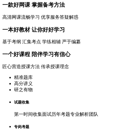
一款
好网课
掌握备考方法
高清网课流畅学习 优享服务答疑解惑
一本
好教材
让你好好学习
基于考纲 汇集考点 学练相辅 严于编纂
一个
好课程
陪伴学习有信心
匠心营造授课方法 传承授课理念
精准题库
高分讲义
研之有物
试题收集
第一时间收集面试历年考题专业解析团队
专岗考题