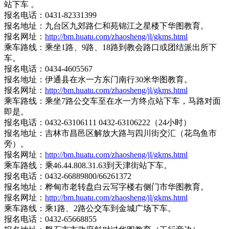
站下车 。
报名电话：0431-82331399
报名地址：九台区九郊路仁和苑锦江之星楼下华图教育。
报名网址：
http://bm.huatu.com/zhaosheng/jl/gkms.html
乘车路线：乘坐1路、9路、18路到教会路口或团结派出所下
车。
报名电话：0434-4605567
报名地址：伊通县在水一方东门南行30米华图教育。
报名网址：
http://bm.huatu.com/zhaosheng/jl/gkms.html
乘车路线：乘坐7路公交车至在水一方终点站下车，马路对面
即是。
报名电话：0432-63106111 0432-63106222（24小时）
报名地址：吉林市昌邑区解放大路与四川街交汇（花鸟鱼市
旁）。
报名网址：
http://bm.huatu.com/zhaosheng/jl/gkms.html
乘车路线：乘46.44.808.31.63到天津街站下车。
报名电话：0432-66889800/66261372
报名地址：桦甸市老转盘白云写字楼右侧门市华图教育。
报名网址：
http://bm.huatu.com/zhaosheng/jl/gkms.html
乘车路线：乘1路、2路公交车到金城广场下车。
报名电话：0432-65668855