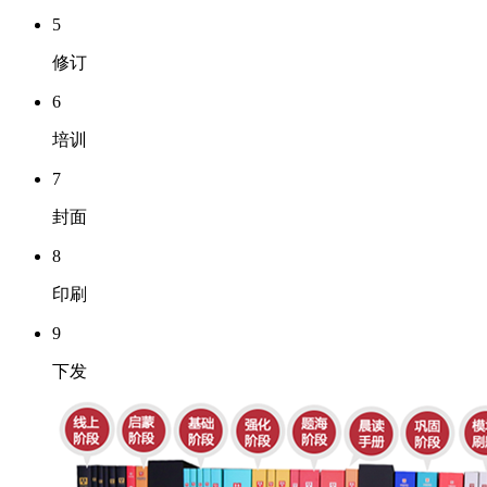
5
修订
6
培训
7
封面
8
印刷
9
下发