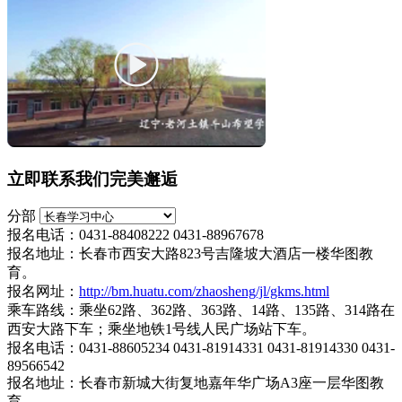
立即联系我们完美邂逅
分部
报名电话：0431-88408222 0431-88967678
报名地址：长春市西安大路823号吉隆坡大酒店一楼华图教
育。
报名网址：
http://bm.huatu.com/zhaosheng/jl/gkms.html
乘车路线：乘坐62路、362路、363路、14路、135路、314路在
西安大路下车；乘坐地铁1号线人民广场站下车。
报名电话：0431-88605234 0431-81914331 0431-81914330 0431-
89566542
报名地址：长春市新城大街复地嘉年华广场A3座一层华图教
育。