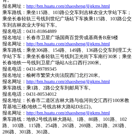
报名网址：
http://bm.huatu.com/zhaosheng/jl/gkms.html
乘车路线：乘坐115路、103路公交车到吉林农业大学站下车；
乘坐长春轻轨三号线到世纪广场站下车换乘115路、103路公交
车到吉林农业大学站下车。
报名电话：0431-81864889
报名地址：长春市卫星广场国商百货旁成基商务B座9楼
报名网址：
http://bm.huatu.com/zhaosheng/jl/gkms.html
乘车路线：乘坐306路、154路、149路、136路公交车到理工大
学站下车；乘坐长春轻轨三号线到卫光街下车南行30米；乘坐
长春地铁一号线到卫星广场站A出口西行200米。
报名电话：0431-89789345
报名地址：榆树市繁荣大街法院西门北行20米。
报名网址：
http://bm.huatu.com/zhaosheng/jl/gkms.html
乘车路线：乘1路、2路公交车到邮局下车。
报名电话：0431-80534012
报名地址：长春市二道区吉林大路与临河街交汇西行100米教
育基地三楼(地铁二号线吉林大路站D出口)。
报名网址：
http://bm.huatu.com/zhaosheng/jl/gkms.html
乘车路线：地铁2号线吉林大路站、1路、80路、101路、102
路、103路、115路、254路、265路、269路、281路、283路、
286路、301路、361路。