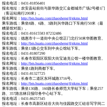
报名电话：0431-81856401
报名地址：农安县站前街与新华路交汇金都城市广场2号楼1门
（客运站南行200米）。
报名网址：
http://bm.huatu.com/zhaosheng/jl/gkms.html
乘车路线：乘坐8路、6路、3路到兴华路口下车南行50米（最
糟菜馆对面）。
报名电话：0431-81615583 87232486
报名地址：德惠市十一道街中央公馆正门北行50米华图教育。
报名网址：
http://bm.huatu.com/zhaosheng/jl/gkms.html
乘车路线：乘坐13路公交车到中央公馆站下车。
报名电话：0431-81807290
报名地址：长春市双阳区双阳大街宝迪克公馆一楼华图教育。
报名网址：
http://bm.huatu.com/zhaosheng/jl/gkms.html
乘车路线：乘坐1路到商都下车。
报名电话：0431-81327725
报名地址：长春市二道区东环城路3716号。
报名网址：
http://bm.huatu.com/zhaosheng/jl/gkms.html
乘车路线：乘坐130路、160路长春师范大学站下车；乘坐257
路、357路吉林日报印务中心站下车。
报名电话：0431-86257345
报名地址：长春市高新区硅谷大街与佳园路交汇硅谷写字间二