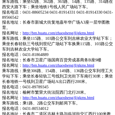
乘车路线：乘坐62路、362路、363路、14路、135路、314路在
西安大路下车；乘坐地铁1号线人民广场站下车。
报名电话：0431-88605234 0431-81914331 0431-81914330 0431-
89566542
报名地址：长春市新城大街复地嘉年华广场A3座一层华图教
育。
报名网址：
http://bm.huatu.com/zhaosheng/jl/gkms.html
乘车路线：乘坐115路、103路公交车到吉林农业大学站下车；
乘坐长春轻轨三号线到世纪广场站下车换乘115路、103路公交
车到吉林农业大学站下车。
报名电话：0431-81864889
报名地址：长春市卫星广场国商百货旁成基商务B座9楼
报名网址：
http://bm.huatu.com/zhaosheng/jl/gkms.html
乘车路线：乘坐306路、154路、149路、136路公交车到理工大
学站下车；乘坐长春轻轨三号线到卫光街下车南行30米；乘坐
长春地铁一号线到卫星广场站A出口西行200米。
报名电话：0431-89789345
报名地址：榆树市繁荣大街法院西门北行20米。
报名网址：
http://bm.huatu.com/zhaosheng/jl/gkms.html
乘车路线：乘1路、2路公交车到邮局下车。
报名电话：0431-80534012
报名地址：长春市二道区吉林大路与临河街交汇西行100米教