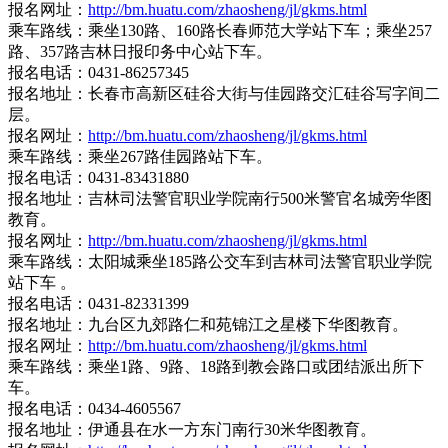
报名网址：
http://bm.huatu.com/zhaosheng/jl/gkms.html
乘车路线：乘坐130路、160路长春师范大学站下车；乘坐257
路、357路吉林日报印务中心站下车。
报名电话：0431-86257345
报名地址：长春市高新区硅谷大街与佳园路交汇硅谷写字间二
层。
报名网址：
http://bm.huatu.com/zhaosheng/jl/gkms.html
乘车路线：乘坐267路佳园路站下车。
报名电话：0431-83431880
报名地址：吉林司法警官职业学院南行500米警官名城旁华图
教育。
报名网址：
http://bm.huatu.com/zhaosheng/jl/gkms.html
乘车路线：太阳城乘坐185路公交车到吉林司法警官职业学院
站下车 。
报名电话：0431-82331399
报名地址：九台区九郊路仁和苑锦江之星楼下华图教育。
报名网址：
http://bm.huatu.com/zhaosheng/jl/gkms.html
乘车路线：乘坐1路、9路、18路到教会路口或团结派出所下
车。
报名电话：0434-4605567
报名地址：伊通县在水一方东门南行30米华图教育。