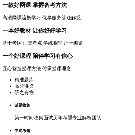
一款
好网课
掌握备考方法
高清网课流畅学习 优享服务答疑解惑
一本
好教材
让你好好学习
基于考纲 汇集考点 学练相辅 严于编纂
一个
好课程
陪伴学习有信心
匠心营造授课方法 传承授课理念
精准题库
高分讲义
研之有物
试题收集
第一时间收集面试历年考题专业解析团队
专岗考题