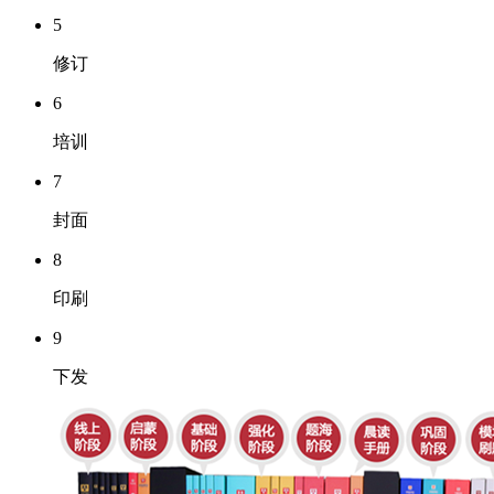
5
修订
6
培训
7
封面
8
印刷
9
下发