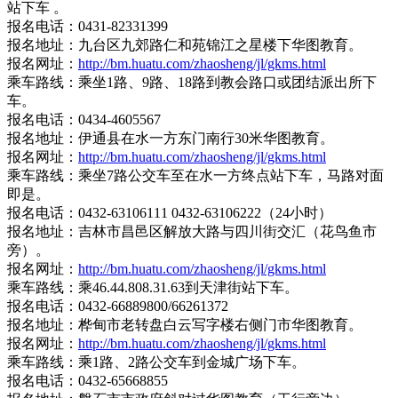
站下车 。
报名电话：0431-82331399
报名地址：九台区九郊路仁和苑锦江之星楼下华图教育。
报名网址：
http://bm.huatu.com/zhaosheng/jl/gkms.html
乘车路线：乘坐1路、9路、18路到教会路口或团结派出所下
车。
报名电话：0434-4605567
报名地址：伊通县在水一方东门南行30米华图教育。
报名网址：
http://bm.huatu.com/zhaosheng/jl/gkms.html
乘车路线：乘坐7路公交车至在水一方终点站下车，马路对面
即是。
报名电话：0432-63106111 0432-63106222（24小时）
报名地址：吉林市昌邑区解放大路与四川街交汇（花鸟鱼市
旁）。
报名网址：
http://bm.huatu.com/zhaosheng/jl/gkms.html
乘车路线：乘46.44.808.31.63到天津街站下车。
报名电话：0432-66889800/66261372
报名地址：桦甸市老转盘白云写字楼右侧门市华图教育。
报名网址：
http://bm.huatu.com/zhaosheng/jl/gkms.html
乘车路线：乘1路、2路公交车到金城广场下车。
报名电话：0432-65668855