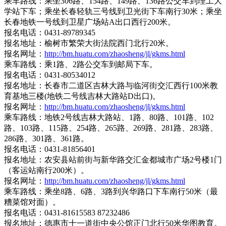
乘车路线：乘坐306路、154路、149路、136路公交车到理工大
学站下车；乘坐长春轻轨三号线到卫光街下车南行30米；乘坐
长春地铁一号线到卫星广场站A出口西行200米。
报名电话：0431-89789345
报名地址：榆树市繁荣大街法院西门北行20米。
报名网址：
http://bm.huatu.com/zhaosheng/jl/gkms.html
乘车路线：乘1路、2路公交车到邮局下车。
报名电话：0431-80534012
报名地址：长春市二道区吉林大路与临河街交汇西行100米教
育基地三楼(地铁二号线吉林大路站D出口)。
报名网址：
http://bm.huatu.com/zhaosheng/jl/gkms.html
乘车路线：地铁2号线吉林大路站、1路、80路、101路、102
路、103路、115路、254路、265路、269路、281路、283路、
286路、301路、361路。
报名电话：0431-81856401
报名地址：农安县站前街与新华路交汇金都城市广场2号楼1门
（客运站南行200米）。
报名网址：
http://bm.huatu.com/zhaosheng/jl/gkms.html
乘车路线：乘坐8路、6路、3路到兴华路口下车南行50米（最
糟菜馆对面）。
报名电话：0431-81615583 87232486
报名地址：德惠市十一道街中央公馆正门北行50米华图教育。