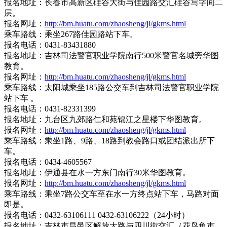
报名地址：长春市高新区硅谷大街与佳园路交汇硅谷写字间二
层。
报名网址：
http://bm.huatu.com/zhaosheng/jl/gkms.html
乘车路线：乘坐267路佳园路站下车。
报名电话：0431-83431880
报名地址：吉林司法警官职业学院南行500米警官名城旁华图
教育。
报名网址：
http://bm.huatu.com/zhaosheng/jl/gkms.html
乘车路线：太阳城乘坐185路公交车到吉林司法警官职业学院
站下车 。
报名电话：0431-82331399
报名地址：九台区九郊路仁和苑锦江之星楼下华图教育。
报名网址：
http://bm.huatu.com/zhaosheng/jl/gkms.html
乘车路线：乘坐1路、9路、18路到教会路口或团结派出所下
车。
报名电话：0434-4605567
报名地址：伊通县在水一方东门南行30米华图教育。
报名网址：
http://bm.huatu.com/zhaosheng/jl/gkms.html
乘车路线：乘坐7路公交车至在水一方终点站下车，马路对面
即是。
报名电话：0432-63106111 0432-63106222（24小时）
报名地址：吉林市昌邑区解放大路与四川街交汇（花鸟鱼市