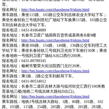
育。
报名网址：
http://bm.huatu.com/zhaosheng/jl/gkms.html
乘车路线：乘坐115路、103路公交车到吉林农业大学站下车；
乘坐长春轻轨三号线到世纪广场站下车换乘115路、103路公交
车到吉林农业大学站下车。
报名电话：0431-81864889
报名地址：长春市卫星广场国商百货旁成基商务B座9楼
报名网址：
http://bm.huatu.com/zhaosheng/jl/gkms.html
乘车路线：乘坐306路、154路、149路、136路公交车到理工大
学站下车；乘坐长春轻轨三号线到卫光街下车南行30米；乘坐
长春地铁一号线到卫星广场站A出口西行200米。
报名电话：0431-89789345
报名地址：榆树市繁荣大街法院西门北行20米。
报名网址：
http://bm.huatu.com/zhaosheng/jl/gkms.html
乘车路线：乘1路、2路公交车到邮局下车。
报名电话：0431-80534012
报名地址：长春市二道区吉林大路与临河街交汇西行100米教
育基地三楼(地铁二号线吉林大路站D出口)。
报名网址：
http://bm.huatu.com/zhaosheng/jl/gkms.html
乘车路线：地铁2号线吉林大路站、1路、80路、101路、102
路、103路、115路、254路、265路、269路、281路、283路、