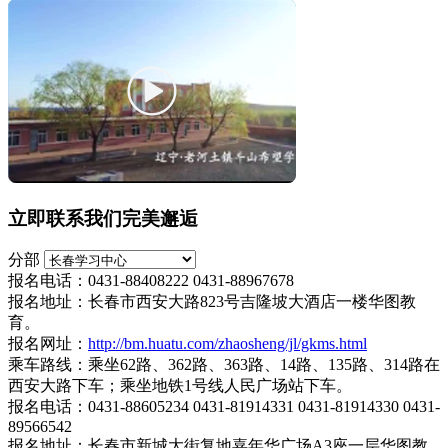
立即联系我们完美邂逅
分部
报名电话：0431-88408222 0431-88967678
报名地址：长春市西安大路823号吉隆坡大酒店一楼华图教
育。
报名网址：
http://bm.huatu.com/zhaosheng/jl/gkms.html
乘车路线：乘坐62路、362路、363路、14路、135路、314路在
西安大路下车；乘坐地铁1号线人民广场站下车。
报名电话：0431-88605234 0431-81914331 0431-81914330 0431-
89566542
报名地址：长春市新城大街复地嘉年华广场A3座一层华图教