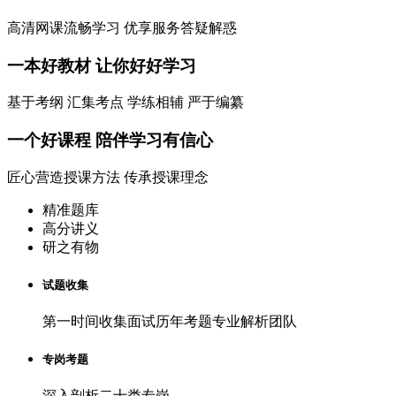
高清网课流畅学习 优享服务答疑解惑
一本
好教材
让你好好学习
基于考纲 汇集考点 学练相辅 严于编纂
一个
好课程
陪伴学习有信心
匠心营造授课方法 传承授课理念
精准题库
高分讲义
研之有物
试题收集
第一时间收集面试历年考题专业解析团队
专岗考题
深入剖析二十类专岗