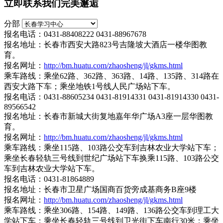
立即联系我们完美邂逅
分部
报名电话：0431-88408222 0431-88967678
报名地址：长春市西安大路823号吉隆坡大酒店一楼华图教
育。
报名网址：
http://bm.huatu.com/zhaosheng/jl/gkms.html
乘车路线：乘坐62路、362路、363路、14路、135路、314路在
西安大路下车；乘坐地铁1号线人民广场站下车。
报名电话：0431-88605234 0431-81914331 0431-81914330 0431-
89566542
报名地址：长春市新城大街复地嘉年华广场A3座一层华图教
育。
报名网址：
http://bm.huatu.com/zhaosheng/jl/gkms.html
乘车路线：乘坐115路、103路公交车到吉林农业大学站下车；
乘坐长春轻轨三号线到世纪广场站下车换乘115路、103路公交
车到吉林农业大学站下车。
报名电话：0431-81864889
报名地址：长春市卫星广场国商百货旁成基商务B座9楼
报名网址：
http://bm.huatu.com/zhaosheng/jl/gkms.html
乘车路线：乘坐306路、154路、149路、136路公交车到理工大
学站下车；乘坐长春轻轨三号线到卫光街下车南行30米；乘坐