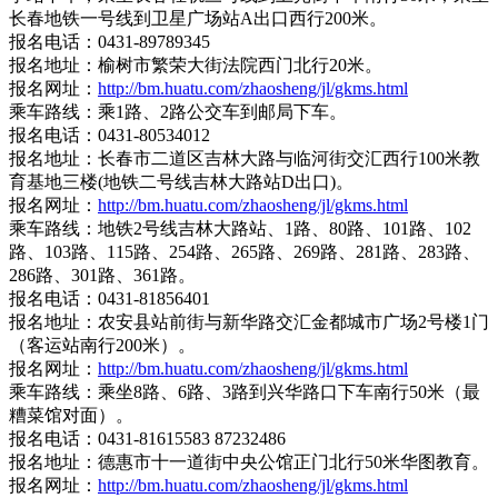
长春地铁一号线到卫星广场站A出口西行200米。
报名电话：0431-89789345
报名地址：榆树市繁荣大街法院西门北行20米。
报名网址：
http://bm.huatu.com/zhaosheng/jl/gkms.html
乘车路线：乘1路、2路公交车到邮局下车。
报名电话：0431-80534012
报名地址：长春市二道区吉林大路与临河街交汇西行100米教
育基地三楼(地铁二号线吉林大路站D出口)。
报名网址：
http://bm.huatu.com/zhaosheng/jl/gkms.html
乘车路线：地铁2号线吉林大路站、1路、80路、101路、102
路、103路、115路、254路、265路、269路、281路、283路、
286路、301路、361路。
报名电话：0431-81856401
报名地址：农安县站前街与新华路交汇金都城市广场2号楼1门
（客运站南行200米）。
报名网址：
http://bm.huatu.com/zhaosheng/jl/gkms.html
乘车路线：乘坐8路、6路、3路到兴华路口下车南行50米（最
糟菜馆对面）。
报名电话：0431-81615583 87232486
报名地址：德惠市十一道街中央公馆正门北行50米华图教育。
报名网址：
http://bm.huatu.com/zhaosheng/jl/gkms.html