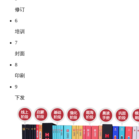
修订
6
培训
7
封面
8
印刷
9
下发